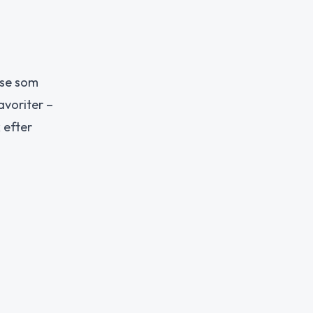
lse som
avoriter –
 efter