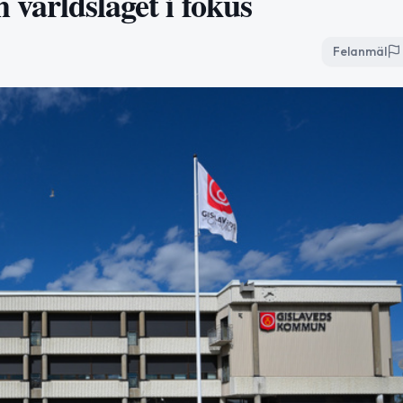
h världsläget i fokus
Felanmäl