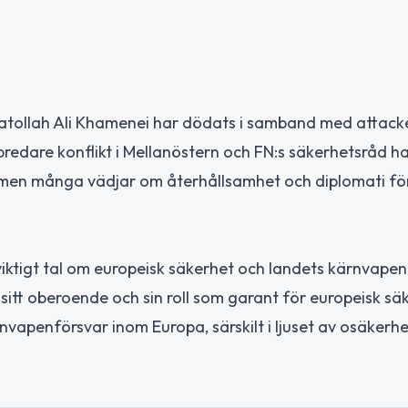
yatollah Ali Khamenei har dödats i samband med attack
 bredare konflikt i Mellanöstern och FN:s säkerhetsråd ha
ar, men många vädjar om återhållsamhet och diplomati fö
viktigt tal om europeisk säkerhet och landets kärnvapen
itt oberoende och sin roll som garant för europeisk sä
apenförsvar inom Europa, särskilt i ljuset av osäkerhe