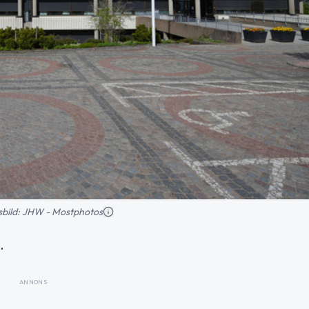
nsbild: JHW - Mostphotos
.
ANNONS