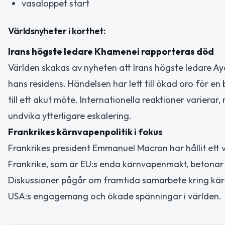
vasaloppet start
Världsnyheter i korthet:
Irans högste ledare Khamenei rapporteras död
Världen skakas av nyheten att Irans högste ledare A
hans residens. Händelsen har lett till ökad oro för en
till ett akut möte. Internationella reaktioner varier
undvika ytterligare eskalering.
Frankrikes kärnvapenpolitik i fokus
Frankrikes president Emmanuel Macron har hållit ett 
Frankrike, som är EU:s enda kärnvapenmakt, betonar s
Diskussioner pågår om framtida samarbete kring kärnv
USA:s engagemang och ökade spänningar i världen.