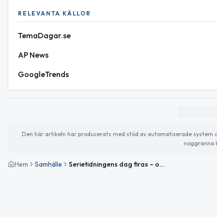
RELEVANTA KÄLLOR
TemaDagar.se
AP News
GoogleTrends
Den här artikeln har producerats med stöd av automatiserade system och 
noggranna k
Hem
Samhälle
Serietidningens dag firas – och världsläget i fokus