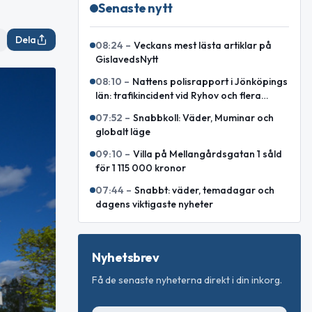
Senaste nytt
Dela
08:24
–
Veckans mest lästa artiklar på
GislavedsNytt
08:10
–
Nattens polisrapport i Jönköpings
län: trafikincident vid Ryhov och flera
ordningsstörningar
07:52
–
Snabbkoll: Väder, Muminar och
globalt läge
09:10
–
Villa på Mellangårdsgatan 1 såld
för 1 115 000 kronor
07:44
–
Snabbt: väder, temadagar och
dagens viktigaste nyheter
Nyhetsbrev
Få de senaste nyheterna direkt i din inkorg.