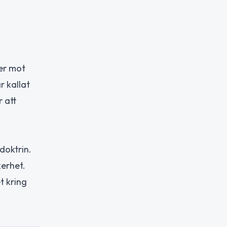
er mot
r kallat
r att
doktrin.
kerhet.
t kring