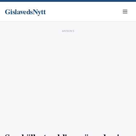
GislavedsNytt
ANNONS