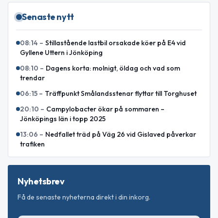
Senaste nytt
08:14
–
Stillastående lastbil orsakade köer på E4 vid
Gyllene Uttern i Jönköping
08:10
–
Dagens korta: molnigt, öldag och vad som
trendar
06:15
–
Träffpunkt Smålandsstenar flyttar till Torghuset
20:10
–
Campylobacter ökar på sommaren –
Jönköpings län i topp 2025
13:06
–
Nedfallet träd på Väg 26 vid Gislaved påverkar
trafiken
Nyhetsbrev
Få de senaste nyheterna direkt i din inkorg.