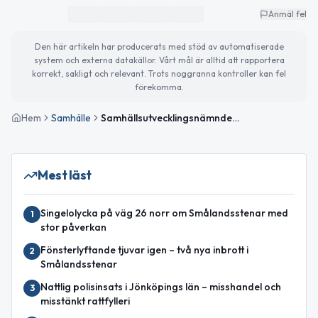
Anmäl fel
Den här artikeln har producerats med stöd av automatiserade
system och externa datakällor. Vårt mål är alltid att rapportera
korrekt, sakligt och relevant. Trots noggranna kontroller kan fel
förekomma.
Hem
Samhälle
Samhällsutvecklingsnämnden i Gislaved antar budget för 2026
Mest läst
Singelolycka på väg 26 norr om Smålandsstenar med
1
stor påverkan
Fönsterlyftande tjuvar igen – två nya inbrott i
2
Smålandsstenar
Nattlig polisinsats i Jönköpings län – misshandel och
3
misstänkt rattfylleri