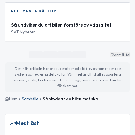
RELEVANTA KÄLLOR
Så undviker du att bilen förstörs av vägsaltet
SVT Nyheter
Anmäl fel
Den här artikeln har producerats med stöd av automatiserade
system och externa datakällor. Vårt mål är alltid att rapportera
korrekt, sakligt och relevant. Trots noggranna kontroller kan fel
förekomma.
Hem
Samhälle
Så skyddar du bilen mot skador från vägsalt under vintern
Mest läst