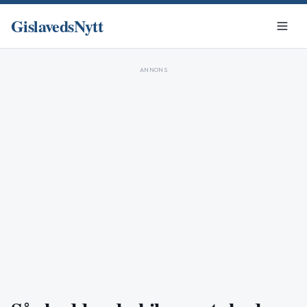
GislavedsNytt
ANNONS