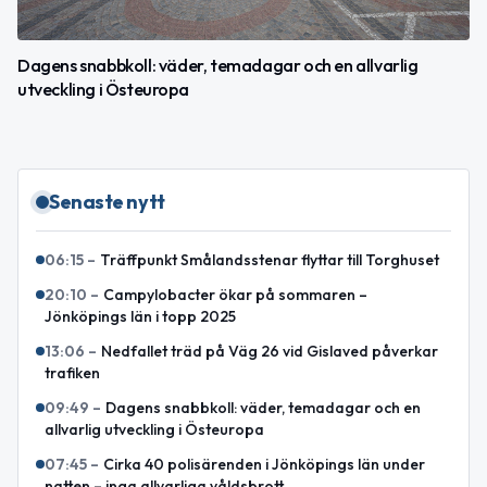
Dagens snabbkoll: väder, temadagar och en allvarlig
utveckling i Östeuropa
Senaste nytt
06:15
–
Träffpunkt Smålandsstenar flyttar till Torghuset
20:10
–
Campylobacter ökar på sommaren –
Jönköpings län i topp 2025
13:06
–
Nedfallet träd på Väg 26 vid Gislaved påverkar
trafiken
09:49
–
Dagens snabbkoll: väder, temadagar och en
allvarlig utveckling i Östeuropa
07:45
–
Cirka 40 polisärenden i Jönköpings län under
natten – inga allvarliga våldsbrott