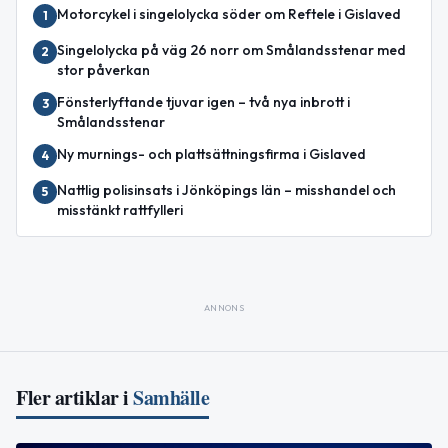
Motorcykel i singelolycka söder om Reftele i Gislaved
1
Singelolycka på väg 26 norr om Smålandsstenar med
2
stor påverkan
Fönsterlyftande tjuvar igen – två nya inbrott i
3
Smålandsstenar
Ny murnings- och plattsättningsfirma i Gislaved
4
Nattlig polisinsats i Jönköpings län – misshandel och
5
misstänkt rattfylleri
ANNONS
Fler artiklar i
Samhälle