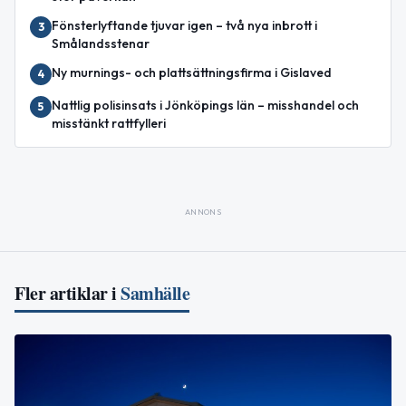
Fönsterlyftande tjuvar igen – två nya inbrott i
3
Smålandsstenar
Ny murnings- och plattsättningsfirma i Gislaved
4
Nattlig polisinsats i Jönköpings län – misshandel och
5
misstänkt rattfylleri
ANNONS
Fler artiklar i
Samhälle