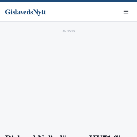
GislavedsNytt
ANNONS