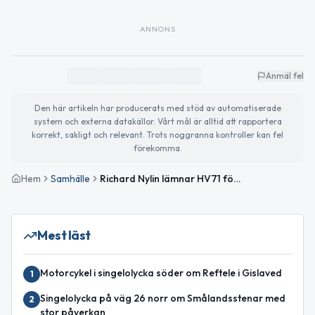
ANNONS
Anmäl fel
Den här artikeln har producerats med stöd av automatiserade
system och externa datakällor. Vårt mål är alltid att rapportera
korrekt, sakligt och relevant. Trots noggranna kontroller kan fel
förekomma.
Hem
Samhälle
Richard Nylin lämnar HV71 för nytt uppdrag i Vetlanda
Mest läst
Motorcykel i singelolycka söder om Reftele i Gislaved
1
Singelolycka på väg 26 norr om Smålandsstenar med
2
stor påverkan