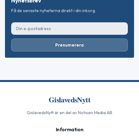
Nyhetsbrev
Få de senaste nyheterna direkt i din inkorg.
Prenumerera
GislavedsNytt
GislavedsNytt
är en del av Notisen Media AB
Information