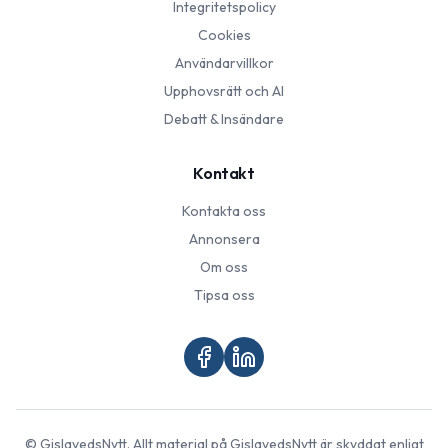
Integritetspolicy
Cookies
Användarvillkor
Upphovsrätt och AI
Debatt & Insändare
Kontakt
Kontakta oss
Annonsera
Om oss
Tipsa oss
©
GislavedsNytt
. Allt material på
GislavedsNytt
är skyddat enligt