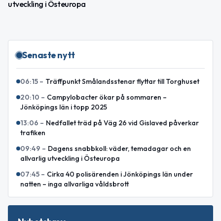
utveckling i Östeuropa
Senaste nytt
06:15
–
Träffpunkt Smålandsstenar flyttar till Torghuset
20:10
–
Campylobacter ökar på sommaren –
Jönköpings län i topp 2025
13:06
–
Nedfallet träd på Väg 26 vid Gislaved påverkar
trafiken
09:49
–
Dagens snabbkoll: väder, temadagar och en
allvarlig utveckling i Östeuropa
07:45
–
Cirka 40 polisärenden i Jönköpings län under
natten – inga allvarliga våldsbrott