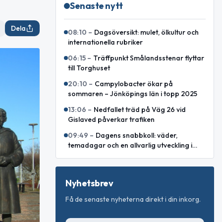
Senaste nytt
Dela
08:10
–
Dagsöversikt: mulet, ölkultur och
internationella rubriker
06:15
–
Träffpunkt Smålandsstenar flyttar
till Torghuset
20:10
–
Campylobacter ökar på
sommaren – Jönköpings län i topp 2025
13:06
–
Nedfallet träd på Väg 26 vid
Gislaved påverkar trafiken
09:49
–
Dagens snabbkoll: väder,
temadagar och en allvarlig utveckling i
Östeuropa
Nyhetsbrev
Få de senaste nyheterna direkt i din inkorg.