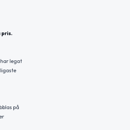
pris.
 har legat
lligaste
ubblas på
er