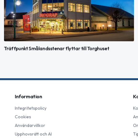
Träffpunkt Smålandsstenar flyttar till Torghuset
Information
K
Integritetspolicy
Ko
Cookies
An
Användarvillkor
Om
Upphovsrätt och AI
Ti