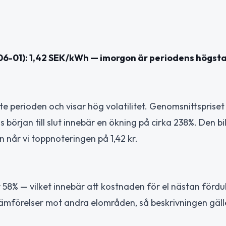
6-01): 1,42 SEK/kWh — imorgon är periodens högsta 
ste perioden och visar hög volatilitet. Genomsnittspriset
 början till slut innebär en ökning på cirka 238%. Den bi
 når vi toppnoteringen på 1,42 kr.
r 58% — vilket innebär att kostnaden för el nästan förd
 jämförelser mot andra elområden, så beskrivningen gäll