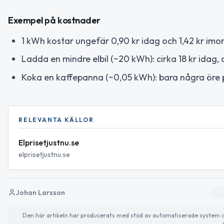
Exempel på kostnader
1 kWh kostar ungefär 0,90 kr idag och 1,42 kr imo
Ladda en mindre elbil (~20 kWh): cirka 18 kr idag, 
Koka en kaffepanna (~0,05 kWh): bara några öre
RELEVANTA KÄLLOR
Elprisetjustnu.se
elprisetjustnu.se
Johan Larsson
Den här artikeln har producerats med stöd av automatiserade system och 