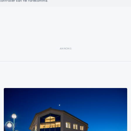
ontroller kan fel förekomma.
ANNONS