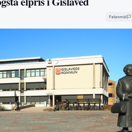
sta elpris i Gislaved
Felanmäl