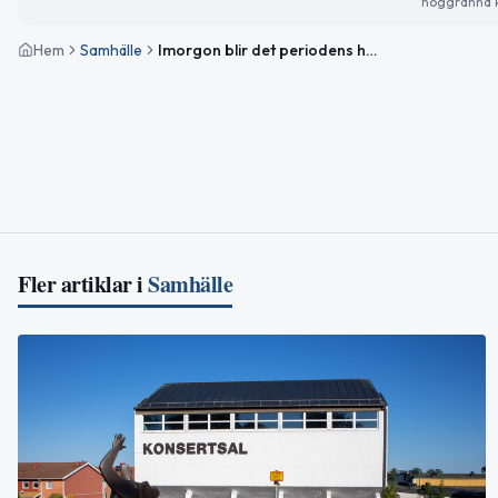
noggranna k
Hem
Samhälle
Imorgon blir det periodens högsta elpris i Gislaved
Fler artiklar i
Samhälle