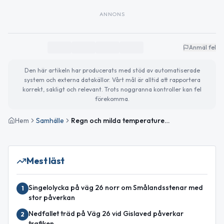
ANNONS
Anmäl fel
Den här artikeln har producerats med stöd av automatiserade
system och externa datakällor. Vårt mål är alltid att rapportera
korrekt, sakligt och relevant. Trots noggranna kontroller kan fel
förekomma.
Hem
Samhälle
Regn och milda temperaturer i Gislaved – viktiga nyheter och evenemang
Mest läst
Singelolycka på väg 26 norr om Smålandsstenar med
1
stor påverkan
Nedfallet träd på Väg 26 vid Gislaved påverkar
2
trafiken