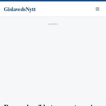
GislavedsNytt
ANNONS