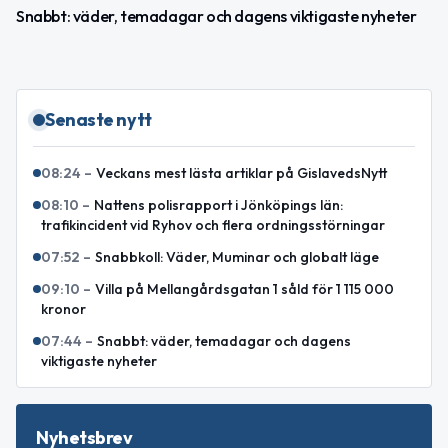
Snabbt: väder, temadagar och dagens viktigaste nyheter
Senaste nytt
08:24
–
Veckans mest lästa artiklar på GislavedsNytt
08:10
–
Nattens polisrapport i Jönköpings län:
trafikincident vid Ryhov och flera ordningsstörningar
07:52
–
Snabbkoll: Väder, Muminar och globalt läge
09:10
–
Villa på Mellangårdsgatan 1 såld för 1 115 000
kronor
07:44
–
Snabbt: väder, temadagar och dagens
viktigaste nyheter
Nyhetsbrev