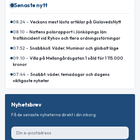
Senaste nytt
08:24
–
Veckans mest lästa artiklar på GislavedsNytt
08:10
–
Nattens polisrapport i Jönköpings län:
trafikincident vid Ryhov och flera ordningsstörningar
07:52
–
Snabbkoll: Väder, Muminar och globalt läge
09:10
–
Villa på Mellangårdsgatan 1 såld för 1 115 000
kronor
07:44
–
Snabbt: väder, temadagar och dagens
viktigaste nyheter
Nyhetsbrev
Få de senaste nyheterna direkt i din inkorg.