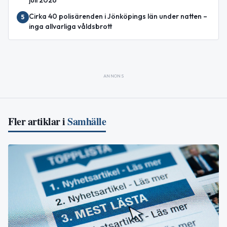
Cirka 40 polisärenden i Jönköpings län under natten –
5
inga allvarliga våldsbrott
ANNONS
Fler artiklar i
Samhälle