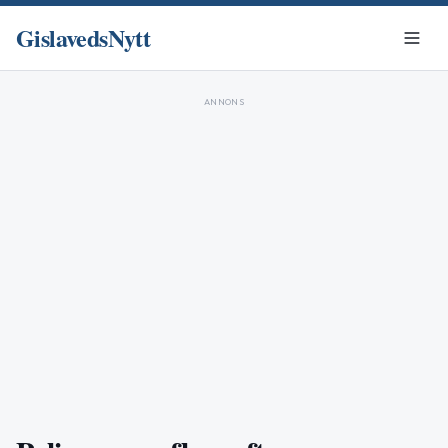
GislavedsNytt
ANNONS