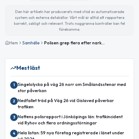
Den här artikeln har producerats med stöd av automatiserade
system och externa datakällor. Vårt mål är alltid att rapportera
korrekt, sakligt och relevant. Trots noggranna kontroller kan fel
förekomma.
Hem
Samhälle
Polisen grep flera efter narkotikaförsök i Rydaholm
Mest läst
Singelolycka på väg 26 norr om Smålandsstenar med
1
stor påverkan
Nedfallet träd på Väg 26 vid Gislaved påverkar
2
trafiken
Nattens polisrapport i Jönköpings län: trafikincident
3
vid Ryhov och flera ordningsstörningar
Hela listan: 59 nya företag registrerade i länet under
4
juli 2026