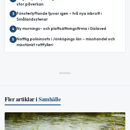
stor påverkan
Fönsterlyftande tjuvar igen – två nya inbrott i
3
Smålandsstenar
Ny murnings- och plattsättningsfirma i Gislaved
4
Nattlig polisinsats i Jönköpings län – misshandel och
5
misstänkt rattfylleri
ANNONS
Fler artiklar i
Samhälle