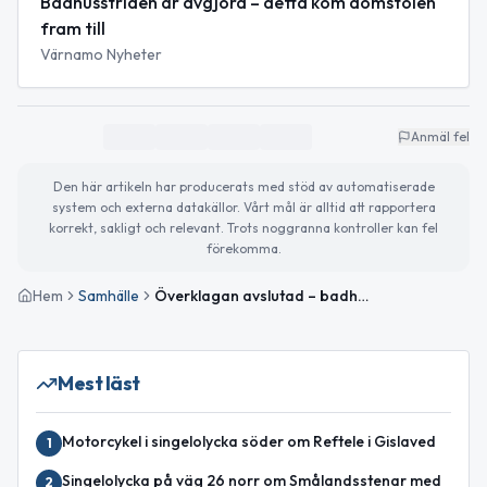
Badhusstriden är avgjord – detta kom domstolen
fram till
Värnamo Nyheter
Anmäl fel
Den här artikeln har producerats med stöd av automatiserade
system och externa datakällor. Vårt mål är alltid att rapportera
korrekt, sakligt och relevant. Trots noggranna kontroller kan fel
förekomma.
Hem
Samhälle
Överklagan avslutad – badhusplaner i Gislaved kan fortsätta
Mest läst
Motorcykel i singelolycka söder om Reftele i Gislaved
1
Singelolycka på väg 26 norr om Smålandsstenar med
2