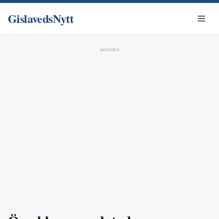
GislavedsNytt
ANNONS