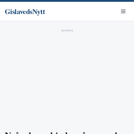
GislavedsNytt
ANNONS