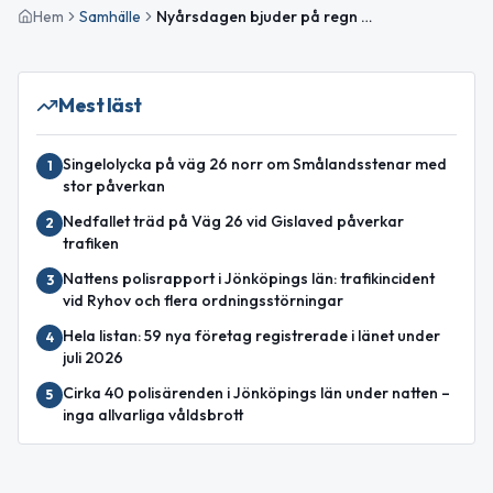
Hem
Samhälle
Nyårsdagen bjuder på regn och pizzafest i Gislaved
Mest läst
Singelolycka på väg 26 norr om Smålandsstenar med
1
stor påverkan
Nedfallet träd på Väg 26 vid Gislaved påverkar
2
trafiken
Nattens polisrapport i Jönköpings län: trafikincident
3
vid Ryhov och flera ordningsstörningar
Hela listan: 59 nya företag registrerade i länet under
4
juli 2026
Cirka 40 polisärenden i Jönköpings län under natten –
5
inga allvarliga våldsbrott