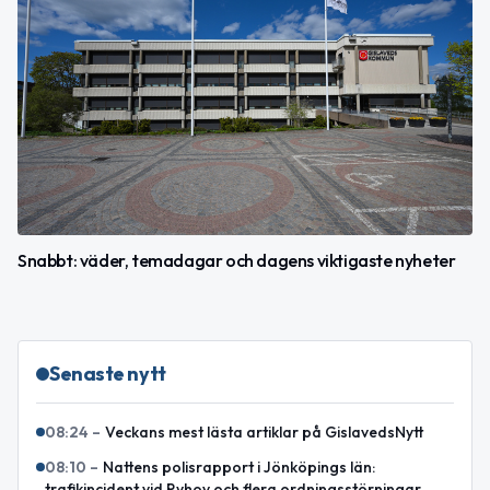
Snabbt: väder, temadagar och dagens viktigaste nyheter
Senaste nytt
08:24
–
Veckans mest lästa artiklar på GislavedsNytt
08:10
–
Nattens polisrapport i Jönköpings län:
trafikincident vid Ryhov och flera ordningsstörningar