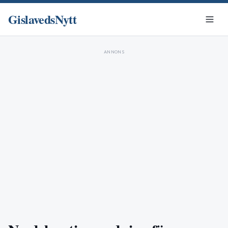
GislavedsNytt
ANNONS