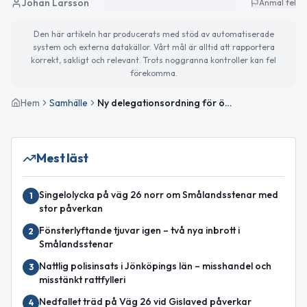
Johan Larsson
Anmäl fel
Den här artikeln har producerats med stöd av automatiserade
system och externa datakällor. Vårt mål är alltid att rapportera
korrekt, sakligt och relevant. Trots noggranna kontroller kan fel
förekomma.
Hem
Samhälle
Ny delegationsordning för överförmyndarnämnden GGVV
Mest läst
Singelolycka på väg 26 norr om Smålandsstenar med
1
stor påverkan
Fönsterlyftande tjuvar igen – två nya inbrott i
2
Smålandsstenar
Nattlig polisinsats i Jönköpings län – misshandel och
3
misstänkt rattfylleri
Nedfallet träd på Väg 26 vid Gislaved påverkar
4