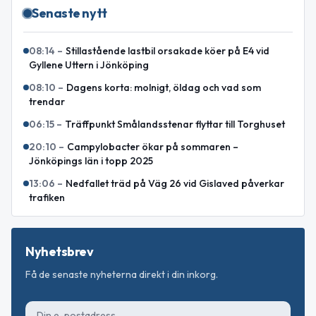
Senaste nytt
08:14
–
Stillastående lastbil orsakade köer på E4 vid
Gyllene Uttern i Jönköping
08:10
–
Dagens korta: molnigt, öldag och vad som
trendar
06:15
–
Träffpunkt Smålandsstenar flyttar till Torghuset
20:10
–
Campylobacter ökar på sommaren –
Jönköpings län i topp 2025
13:06
–
Nedfallet träd på Väg 26 vid Gislaved påverkar
trafiken
Nyhetsbrev
Få de senaste nyheterna direkt i din inkorg.