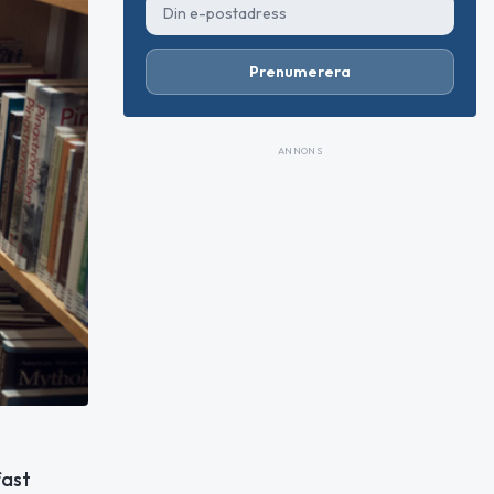
Prenumerera
ANNONS
fast