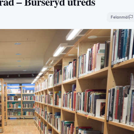
erad – Burseryd utreds
Felanmäl