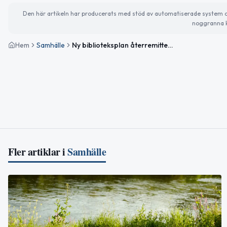
Den här artikeln har producerats med stöd av automatiserade system och 
noggranna k
Hem
Samhälle
Ny biblioteksplan återremitterad – Burseryd utreds
Fler artiklar i
Samhälle