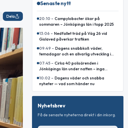
Senaste nytt
Dela
20:10
–
Campylobacter ökar på
sommaren – Jönköpings län i topp 2025
13:06
–
Nedfallet träd på Väg 26 vid
Gislaved påverkar trafiken
09:49
–
Dagens snabbkoll: väder,
temadagar och en allvarlig utveckling i
Östeuropa
07:45
–
Cirka 40 polisärenden i
Jönköpings län under natten – inga
allvarliga våldsbrott
10:02
–
Dagens väder och snabba
nyheter — vad som händer nu
Nyhetsbrev
Få de senaste nyheterna direkt i din inkorg.