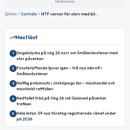
förekomma.
Hem
Samhälle
NTF varnar för slarv med bilrutorna på vintern – risk för böter och farliga situationer
Mest läst
Singelolycka på väg 26 norr om Smålandsstenar med
1
stor påverkan
Fönsterlyftande tjuvar igen – två nya inbrott i
2
Smålandsstenar
Nattlig polisinsats i Jönköpings län – misshandel och
3
misstänkt rattfylleri
Nedfallet träd på Väg 26 vid Gislaved påverkar
4
trafiken
Hela listan: 59 nya företag registrerade i länet under
5
juli 2026