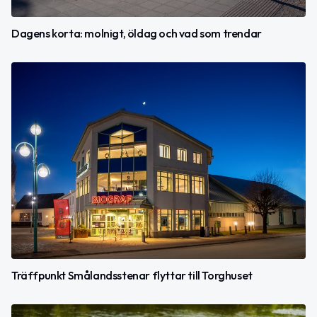
Dagens korta: molnigt, öldag och vad som trendar
Träffpunkt Smålandsstenar flyttar till Torghuset