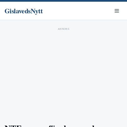
GislavedsNytt
ANNONS