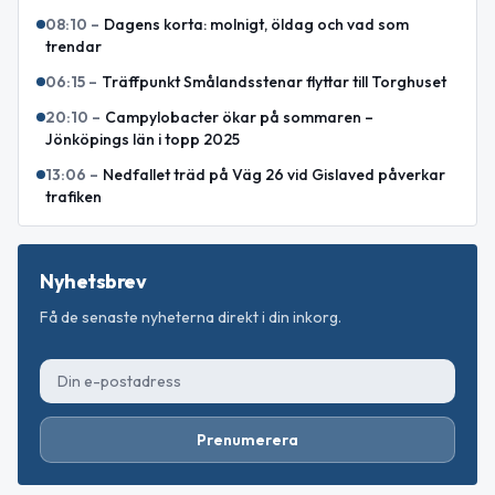
08:10
–
Dagens korta: molnigt, öldag och vad som
trendar
06:15
–
Träffpunkt Smålandsstenar flyttar till Torghuset
20:10
–
Campylobacter ökar på sommaren –
Jönköpings län i topp 2025
13:06
–
Nedfallet träd på Väg 26 vid Gislaved påverkar
trafiken
Nyhetsbrev
Få de senaste nyheterna direkt i din inkorg.
Prenumerera