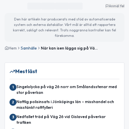
Anmäl fel
Den här artikeln har producerats med stöd av automatiserade
system och externa datakällor. Vårt mål är alltid att rapportera
korrekt, sakligt och relevant. Trots noggranna kontroller kan fel
förekomma.
Hem
Samhälle
När kan isen lägga sig på Vättern? Experten ger svar
Mest läst
Singelolycka på väg 26 norr om Smålandsstenar med
1
stor påverkan
Nattlig polisinsats i Jönköpings län – misshandel och
2
misstänkt rattfylleri
Nedfallet träd på Väg 26 vid Gislaved påverkar
3
trafiken