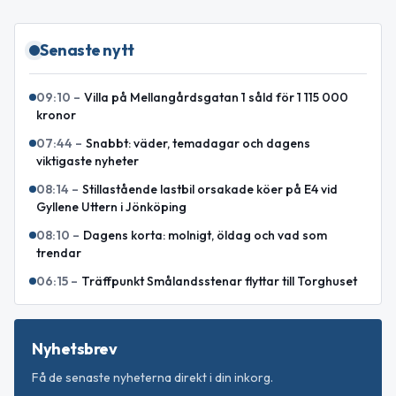
Senaste nytt
09:10
–
Villa på Mellangårdsgatan 1 såld för 1 115 000
kronor
07:44
–
Snabbt: väder, temadagar och dagens
viktigaste nyheter
08:14
–
Stillastående lastbil orsakade köer på E4 vid
Gyllene Uttern i Jönköping
08:10
–
Dagens korta: molnigt, öldag och vad som
trendar
06:15
–
Träffpunkt Smålandsstenar flyttar till Torghuset
Nyhetsbrev
Få de senaste nyheterna direkt i din inkorg.