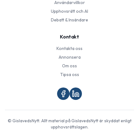
Användarvillkor
Upphovsrätt och AI
Debatt & Insändare
Kontakt
Kontakta oss
Annonsera
Om oss
Tipsa oss
©
GislavedsNytt
. Allt material på
GislavedsNytt
är skyddat enligt
upphovsrättslagen.