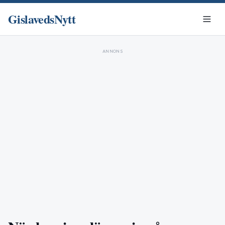
GislavedsNytt
ANNONS