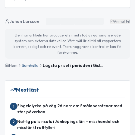
Johan Larsson
Anmäl fel
Den här artikeln har producerats med stöd av automatiserade
system och externa datakällor. Vårt mål är alltid att rapportera
korrekt, sakligt och relevant. Trots noggranna kontroller kan fel
förekomma.
Hem
Samhälle
Lägsta priset i perioden i Gislaved — kraftig prisnedgång i morgon
Mest läst
Singelolycka på väg 26 norr om Smålandsstenar med
1
stor påverkan
Nattlig polisinsats i Jönköpings län – misshandel och
2
misstänkt rattfylleri