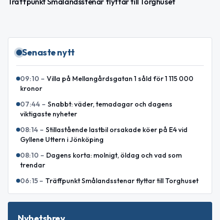
Träffpunkt Smålandsstenar flyttar till Torghuset
Senaste nytt
09:10
–
Villa på Mellangårdsgatan 1 såld för 1 115 000
kronor
07:44
–
Snabbt: väder, temadagar och dagens
viktigaste nyheter
08:14
–
Stillastående lastbil orsakade köer på E4 vid
Gyllene Uttern i Jönköping
08:10
–
Dagens korta: molnigt, öldag och vad som
trendar
06:15
–
Träffpunkt Smålandsstenar flyttar till Torghuset
Nyhetsbrev