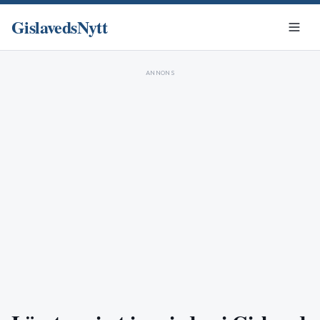
GislavedsNytt
ANNONS