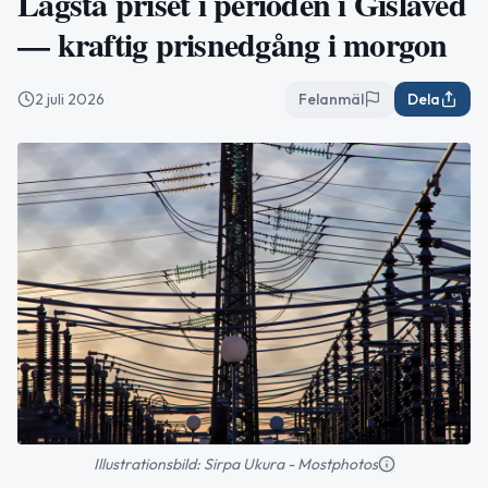
Lägsta priset i perioden i Gislaved
— kraftig prisnedgång i morgon
2 juli 2026
Felanmäl
Dela
Illustrationsbild: Sirpa Ukura - Mostphotos