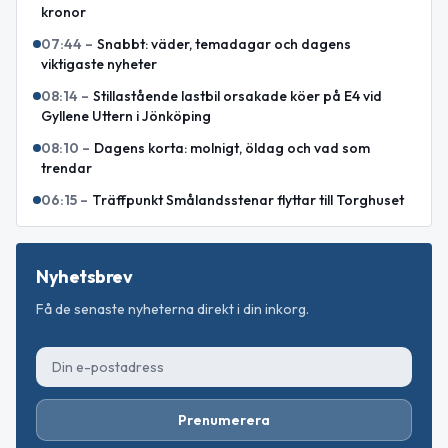
kronor
07:44
–
Snabbt: väder, temadagar och dagens
viktigaste nyheter
08:14
–
Stillastående lastbil orsakade köer på E4 vid
Gyllene Uttern i Jönköping
08:10
–
Dagens korta: molnigt, öldag och vad som
trendar
06:15
–
Träffpunkt Smålandsstenar flyttar till Torghuset
Nyhetsbrev
Få de senaste nyheterna direkt i din inkorg.
Prenumerera