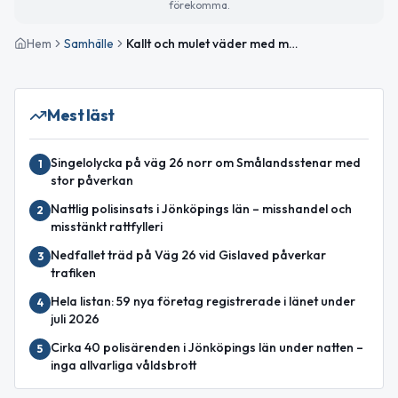
förekomma.
Hem
Samhälle
Kallt och mulet väder med marsipandagen idag
Mest läst
Singelolycka på väg 26 norr om Smålandsstenar med
1
stor påverkan
Nattlig polisinsats i Jönköpings län – misshandel och
2
misstänkt rattfylleri
Nedfallet träd på Väg 26 vid Gislaved påverkar
3
trafiken
Hela listan: 59 nya företag registrerade i länet under
4
juli 2026
Cirka 40 polisärenden i Jönköpings län under natten –
5
inga allvarliga våldsbrott