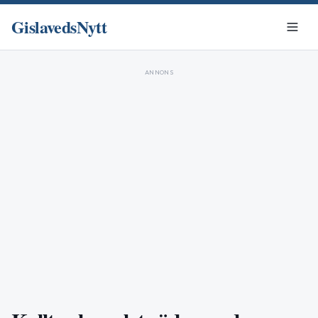
GislavedsNytt
ANNONS