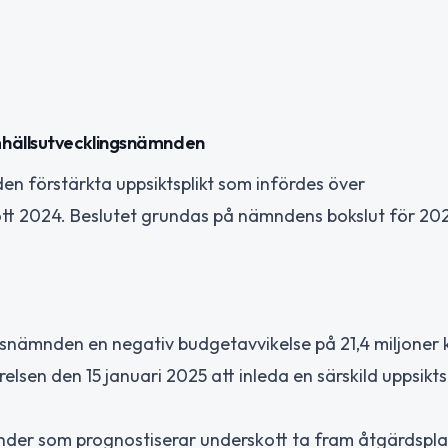
mhällsutvecklingsnämnden
en förstärkta uppsiktsplikt som infördes över
ott 2024. Beslutet grundas på nämndens bokslut för 20
snämnden en negativ budgetavvikelse på 21,4 miljoner 
en den 15 januari 2025 att inleda en särskild uppsiktsp
nder som prognostiserar underskott ta fram åtgärdspl