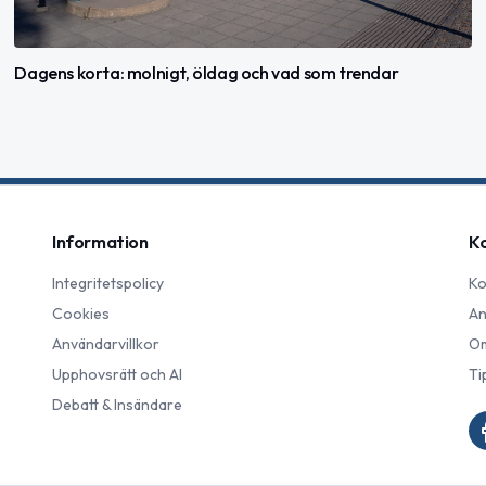
Dagens korta: molnigt, öldag och vad som trendar
Information
K
Integritetspolicy
Ko
Cookies
An
Användarvillkor
Om
Upphovsrätt och AI
Ti
Debatt & Insändare