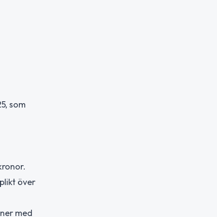
25, som
kronor.
likt över
aner med