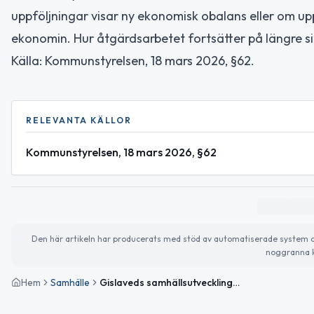
uppföljningar visar ny ekonomisk obalans eller om upp
ekonomin. Hur åtgärdsarbetet fortsätter på längre 
Källa: Kommunstyrelsen, 18 mars 2026, §62.
RELEVANTA KÄLLOR
Kommunstyrelsen, 18 mars 2026, §62
Den här artikeln har producerats med stöd av automatiserade system och 
noggranna k
Hem
Samhälle
Gislaveds samhällsutvecklingsnämnd lämnar skärpt ekonomisk uppsikt