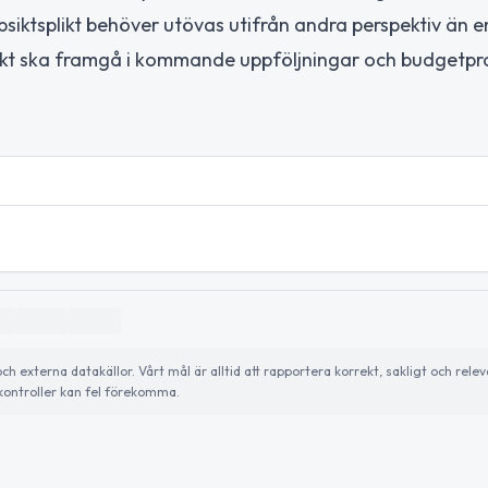
siktsplikt behöver utövas utifrån andra perspektiv än 
sikt ska framgå i kommande uppföljningar och budgetpr
externa datakällor. Vårt mål är alltid att rapportera korrekt, sakligt och relev
ontroller kan fel förekomma.