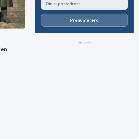
Prenumerera
ANNONS
den