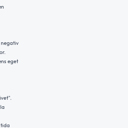
en
 negativ
or.
ns eget
vet".
la
mtida