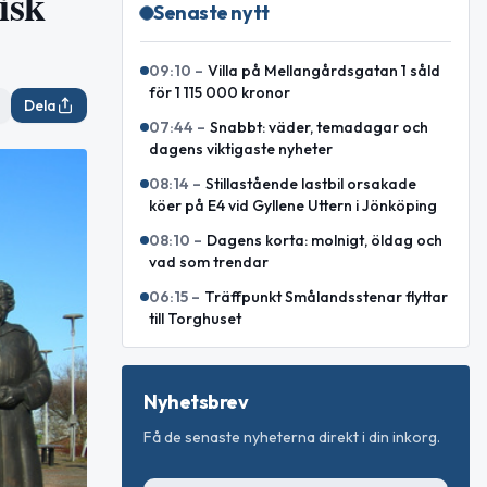
isk
Senaste nytt
09:10
–
Villa på Mellangårdsgatan 1 såld
för 1 115 000 kronor
Dela
07:44
–
Snabbt: väder, temadagar och
dagens viktigaste nyheter
08:14
–
Stillastående lastbil orsakade
köer på E4 vid Gyllene Uttern i Jönköping
08:10
–
Dagens korta: molnigt, öldag och
vad som trendar
06:15
–
Träffpunkt Smålandsstenar flyttar
till Torghuset
Nyhetsbrev
Få de senaste nyheterna direkt i din inkorg.