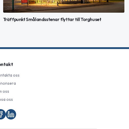
Träffpunkt Smålandsstenar flyttar till Torghuset
ontakt
ntakta oss
nonsera
 oss
psa oss