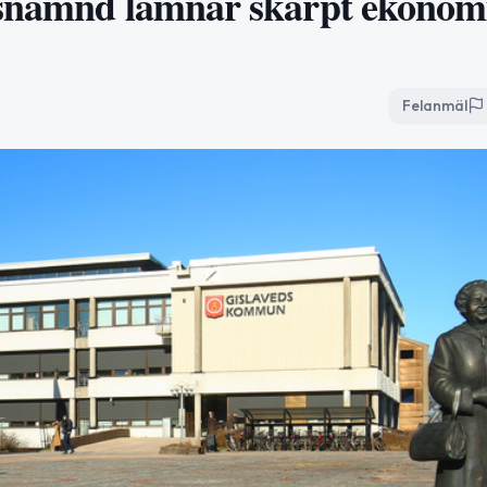
gsnämnd lämnar skärpt ekonom
Felanmäl