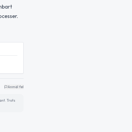
enbart
ocesser.
Anmäl fel
ant. Trots