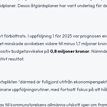
dplaner. Dessa åtgärdsplaner har varit underlag för d
förbättrats. I uppföljning 1 för 2025 var prognosen en
et minskade avvikelsen vidare till minus 1,7 miljoner kron
positiv budgetavvikelse på
0,8 miljoner kronor
. Nämnde
ivt resultat.
tsplikten "därmed är fullgjord utifrån ekonomiperspekti
arie uppföljningsrutiner, med fortsatt fokus på att hål
as till kommunstyrelsens allmänna utskott igen om fra