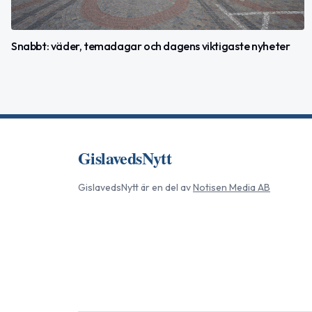
Snabbt: väder, temadagar och dagens viktigaste nyheter
GislavedsNytt
GislavedsNytt
är en del av
Notisen Media AB