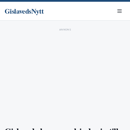
GislavedsNytt
ANNONS