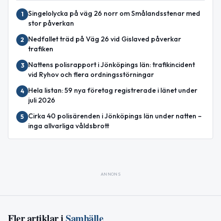
Singelolycka på väg 26 norr om Smålandsstenar med
1
stor påverkan
Nedfallet träd på Väg 26 vid Gislaved påverkar
2
trafiken
Nattens polisrapport i Jönköpings län: trafikincident
3
vid Ryhov och flera ordningsstörningar
Hela listan: 59 nya företag registrerade i länet under
4
juli 2026
Cirka 40 polisärenden i Jönköpings län under natten –
5
inga allvarliga våldsbrott
ANNONS
Fler artiklar i
Samhälle