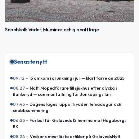
Snabbkoll: Väder, Muminar och globalt läge
Senaste nytt
09:12
–
15 omkom i drunkning i juli — klart färre än 2025
08:27
–
Natt: Mopedförare till sjukhus efter olycka i
Bankeryd — sammanfattning för Jönköpings län
07:45
–
Dagens lägesrapport: väder, temadagar och
snabbsummering
06:25
–
Förlust för Gislaveds IS hemma mot Högaborgs
BK
08:24
–
Veckans mest lästa artiklar på GislavedsNytt