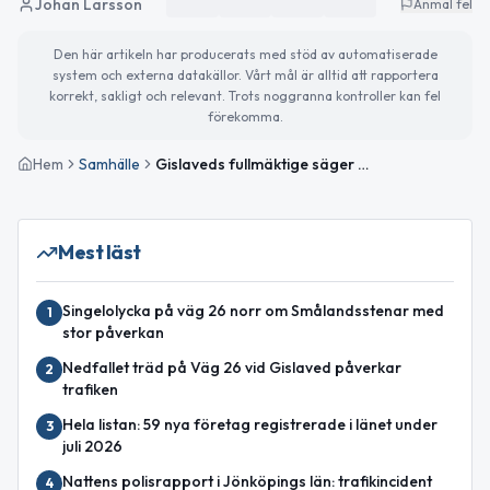
Johan Larsson
Anmäl fel
Den här artikeln har producerats med stöd av automatiserade
system och externa datakällor. Vårt mål är alltid att rapportera
korrekt, sakligt och relevant. Trots noggranna kontroller kan fel
förekomma.
Hem
Samhälle
Gislaveds fullmäktige säger nej till särskilda AI-riktlinjer
Mest läst
Singelolycka på väg 26 norr om Smålandsstenar med
1
stor påverkan
Nedfallet träd på Väg 26 vid Gislaved påverkar
2
trafiken
Hela listan: 59 nya företag registrerade i länet under
3
juli 2026
Nattens polisrapport i Jönköpings län: trafikincident
4