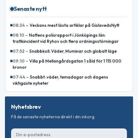
Senaste nytt
08:24
–
Veckans mest lästa artiklar på GislavedsNytt
08:10
–
Nattens polisrapport i Jönköpings län:
trafikincident vid Ryhov och flera ordningsstörningar
07:52
–
Snabbkoll: Väder, Muminar och globalt läge
09:10
–
Villa på Mellangårdsgatan 1 såld för 1 115 000
kronor
07:44
–
Snabbt: väder, temadagar och dagens
viktigaste nyheter
Nyhetsbrev
Få de senaste nyheterna direkt i din inkorg.