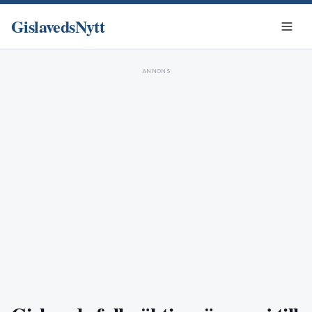
GislavedsNytt
ANNONS