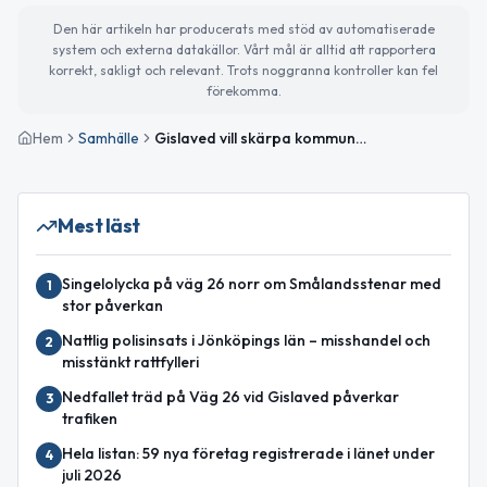
Den här artikeln har producerats med stöd av automatiserade
system och externa datakällor. Vårt mål är alltid att rapportera
korrekt, sakligt och relevant. Trots noggranna kontroller kan fel
förekomma.
Hem
Samhälle
Gislaved vill skärpa kommunens nya nödvattenplan
Mest läst
Singelolycka på väg 26 norr om Smålandsstenar med
1
stor påverkan
Nattlig polisinsats i Jönköpings län – misshandel och
2
misstänkt rattfylleri
Nedfallet träd på Väg 26 vid Gislaved påverkar
3
trafiken
Hela listan: 59 nya företag registrerade i länet under
4
juli 2026