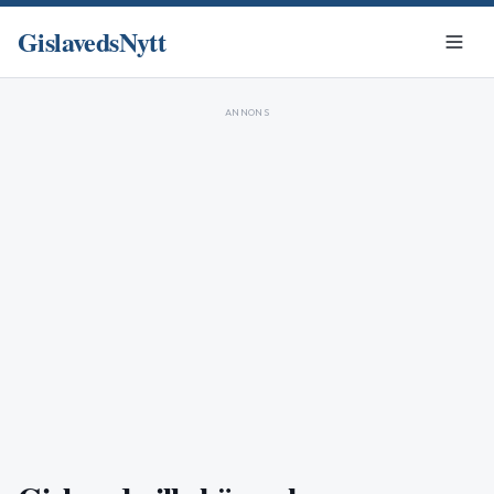
GislavedsNytt
ANNONS