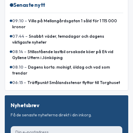
Senaste nytt
09:10
–
Villa på Mellangårdsgatan 1 såld för 1 115 000
kronor
07:44
–
Snabbt: väder, temadagar och dagens
viktigaste nyheter
08:14
–
Stillastående lastbil orsakade köer på E4 vid
Gyllene Uttern i Jönköping
08:10
–
Dagens korta: molnigt, öldag och vad som
trendar
06:15
–
Träffpunkt Smålandsstenar flyttar till Torghuset
Nyhetsbrev
Få de senaste nyheterna direkt i din inkorg.