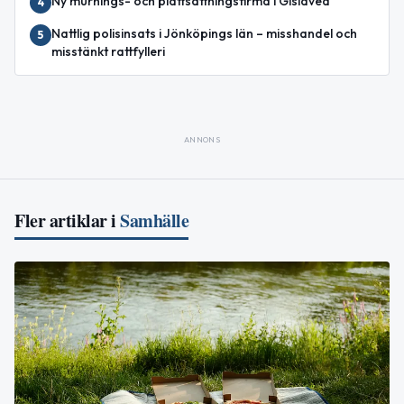
Ny murnings- och plattsättningsfirma i Gislaved
4
Nattlig polisinsats i Jönköpings län – misshandel och
5
misstänkt rattfylleri
ANNONS
Fler artiklar i
Samhälle