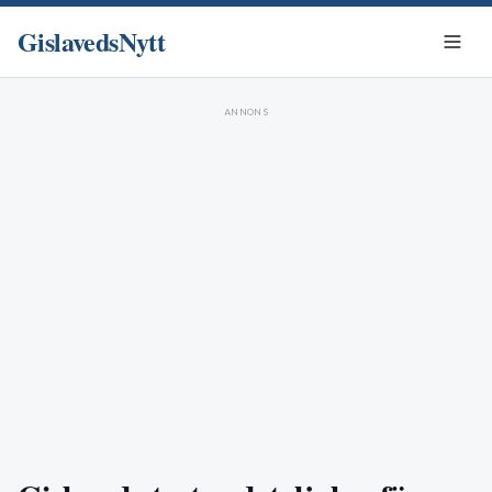
GislavedsNytt
ANNONS