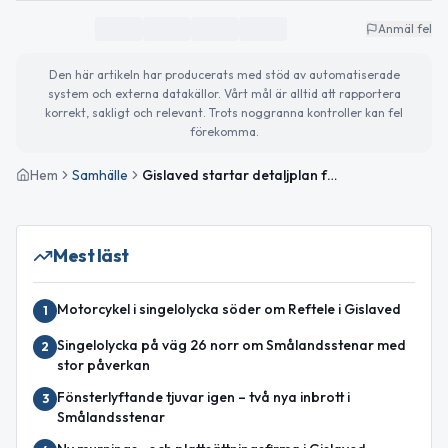
Anmäl fel
Den här artikeln har producerats med stöd av automatiserade
system och externa datakällor. Vårt mål är alltid att rapportera
korrekt, sakligt och relevant. Trots noggranna kontroller kan fel
förekomma.
Hem
Samhälle
Gislaved startar detaljplan för Lida 1:16 – bostad kan bli kontor
Mest läst
Motorcykel i singelolycka söder om Reftele i Gislaved
1
Singelolycka på väg 26 norr om Smålandsstenar med
2
stor påverkan
Fönsterlyftande tjuvar igen – två nya inbrott i
3
Smålandsstenar