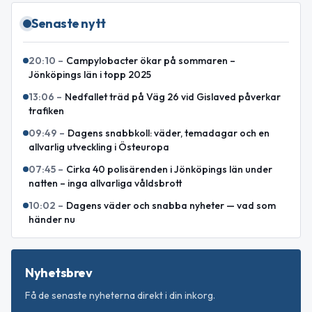
Senaste nytt
20:10
–
Campylobacter ökar på sommaren –
Jönköpings län i topp 2025
13:06
–
Nedfallet träd på Väg 26 vid Gislaved påverkar
trafiken
09:49
–
Dagens snabbkoll: väder, temadagar och en
allvarlig utveckling i Östeuropa
07:45
–
Cirka 40 polisärenden i Jönköpings län under
natten – inga allvarliga våldsbrott
10:02
–
Dagens väder och snabba nyheter — vad som
händer nu
Nyhetsbrev
Få de senaste nyheterna direkt i din inkorg.