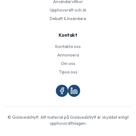
Användarvillkor
Upphovsrätt och AI
Debatt & Insändare
Kontakt
Kontakta oss
Annonsera
Om oss
Tipsa oss
©
GislavedsNytt
. Allt material på
GislavedsNytt
är skyddat enligt
upphovsrättslagen.