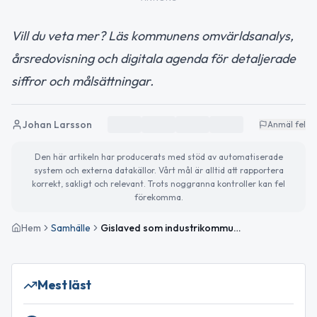
Vill du veta mer? Läs kommunens omvärldsanalys,
årsredovisning och digitala agenda för detaljerade
siffror och målsättningar.
Johan Larsson
Anmäl fel
Den här artikeln har producerats med stöd av automatiserade
system och externa datakällor. Vårt mål är alltid att rapportera
korrekt, sakligt och relevant. Trots noggranna kontroller kan fel
förekomma.
Hem
Samhälle
Gislaved som industrikommun: från remfabrik till digital omställning
Mest läst