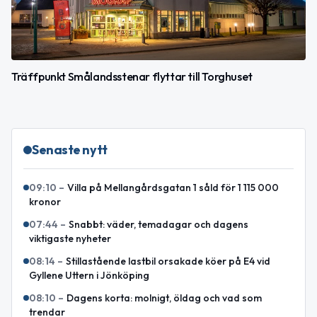
Träffpunkt Smålandsstenar flyttar till Torghuset
Senaste nytt
09:10
–
Villa på Mellangårdsgatan 1 såld för 1 115 000
kronor
07:44
–
Snabbt: väder, temadagar och dagens
viktigaste nyheter
08:14
–
Stillastående lastbil orsakade köer på E4 vid
Gyllene Uttern i Jönköping
08:10
–
Dagens korta: molnigt, öldag och vad som
trendar