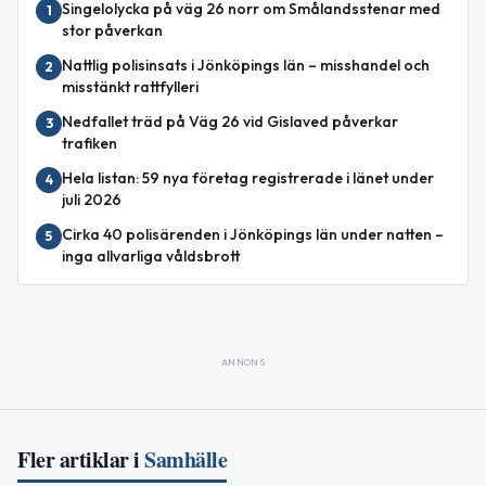
Singelolycka på väg 26 norr om Smålandsstenar med
1
stor påverkan
Nattlig polisinsats i Jönköpings län – misshandel och
2
misstänkt rattfylleri
Nedfallet träd på Väg 26 vid Gislaved påverkar
3
trafiken
Hela listan: 59 nya företag registrerade i länet under
4
juli 2026
Cirka 40 polisärenden i Jönköpings län under natten –
5
inga allvarliga våldsbrott
ANNONS
Fler artiklar i
Samhälle