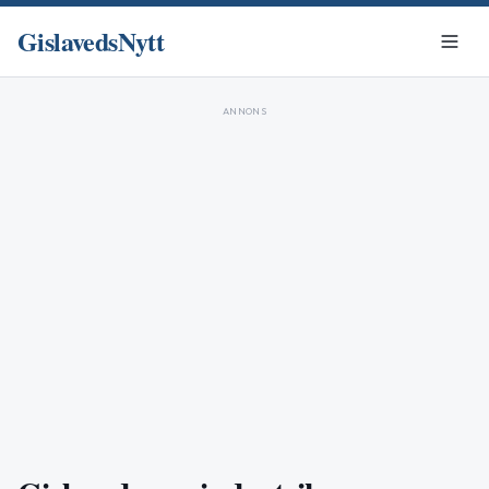
GislavedsNytt
ANNONS