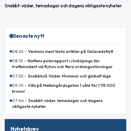
Snabbt: väder, temadagar och dagens viktigaste nyheter
Senaste nytt
08:24
–
Veckans mest lästa artiklar på GislavedsNytt
08:10
–
Nattens polisrapport i Jönköpings län:
trafikincident vid Ryhov och flera ordningsstörningar
07:52
–
Snabbkoll: Väder, Muminar och globalt läge
09:10
–
Villa på Mellangårdsgatan 1 såld för 1 115 000
kronor
07:44
–
Snabbt: väder, temadagar och dagens
viktigaste nyheter
Nyhetsbrev