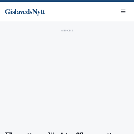
GislavedsNytt
ANNONS