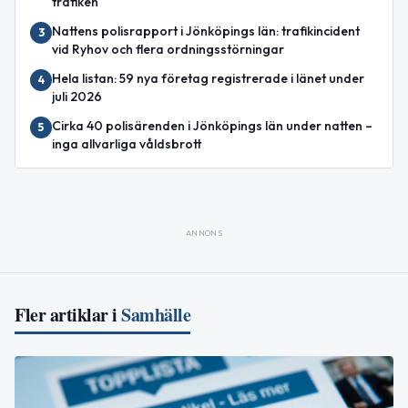
trafiken
Nattens polisrapport i Jönköpings län: trafikincident
3
vid Ryhov och flera ordningsstörningar
Hela listan: 59 nya företag registrerade i länet under
4
juli 2026
Cirka 40 polisärenden i Jönköpings län under natten –
5
inga allvarliga våldsbrott
ANNONS
Fler artiklar i
Samhälle