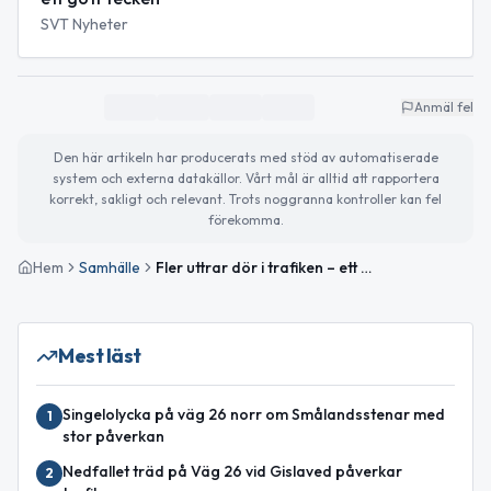
SVT Nyheter
Anmäl fel
Den här artikeln har producerats med stöd av automatiserade
system och externa datakällor. Vårt mål är alltid att rapportera
korrekt, sakligt och relevant. Trots noggranna kontroller kan fel
förekomma.
Hem
Samhälle
Fler uttrar dör i trafiken – ett tecken på växande population
Mest läst
Singelolycka på väg 26 norr om Smålandsstenar med
1
stor påverkan
Nedfallet träd på Väg 26 vid Gislaved påverkar
2