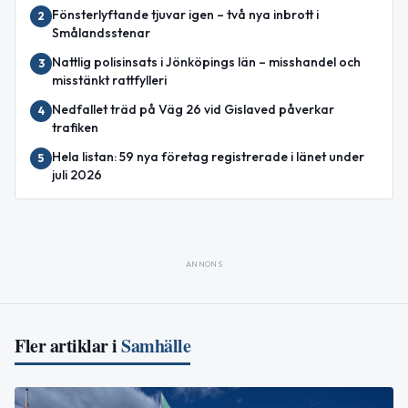
Fönsterlyftande tjuvar igen – två nya inbrott i
2
Smålandsstenar
Nattlig polisinsats i Jönköpings län – misshandel och
3
misstänkt rattfylleri
Nedfallet träd på Väg 26 vid Gislaved påverkar
4
trafiken
Hela listan: 59 nya företag registrerade i länet under
5
juli 2026
ANNONS
Fler artiklar i
Samhälle