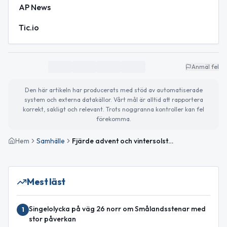
AP News
Tic.io
Anmäl fel
Den här artikeln har producerats med stöd av automatiserade
system och externa datakällor. Vårt mål är alltid att rapportera
korrekt, sakligt och relevant. Trots noggranna kontroller kan fel
förekomma.
Hem
Samhälle
Fjärde advent och vintersolståndet – väder och viktiga nyheter för Gislaved
Mest läst
Singelolycka på väg 26 norr om Smålandsstenar med
1
stor påverkan