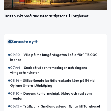
Träffpunkt Smålandsstenar flyttar till Torghuset
Senaste nytt
09:10
–
Villa på Mellangårdsgatan 1 såld för 1 115 000
kronor
07:44
–
Snabbt: väder, temadagar och dagens
viktigaste nyheter
08:14
–
Stillastående lastbil orsakade köer på E4 vid
Gyllene Uttern i Jönköping
08:10
–
Dagens korta: molnigt, öldag och vad som
trendar
06:15
–
Träffpunkt Smålandsstenar flyttar till Torghuset