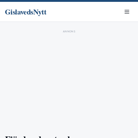
GislavedsNytt
ANNONS