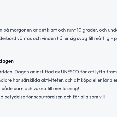
n på morgonen är det klart och runt 10 grader, och un
derbörd väntas och vinden håller sig svag till måttlig – 
sdagen
ärlden. Dagen är instiftad av UNESCO för att lyfta fram
are har särskilda aktiviteter, och att köpa eller låna e
ra både barn och vuxna till mer läsning!
ld betydelse för scoutrörelsen och för alla som vill