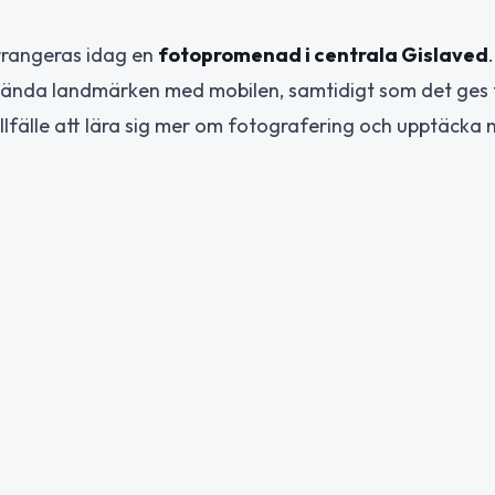
arrangeras idag en
fotopromenad i centrala Gislaved
.
kända landmärken med mobilen, samtidigt som det ges 
illfälle att lära sig mer om fotografering och upptäcka 