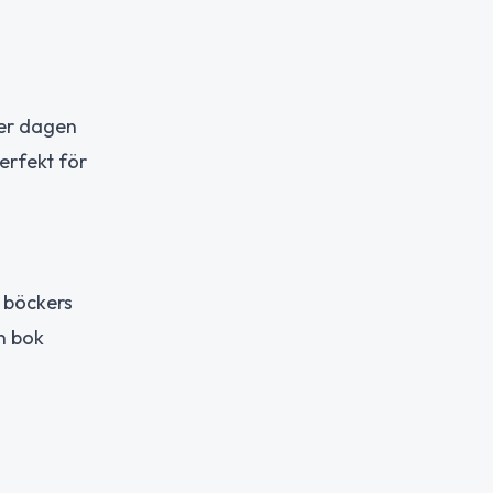
der dagen
perfekt för
 böckers
n bok