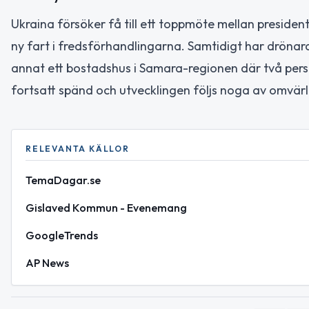
Ukraina försöker få till ett toppmöte mellan presiden
ny fart i fredsförhandlingarna. Samtidigt har drönara
annat ett bostadshus i Samara-regionen där två pers
fortsatt spänd och utvecklingen följs noga av omvär
RELEVANTA KÄLLOR
TemaDagar.se
Gislaved Kommun - Evenemang
GoogleTrends
AP News