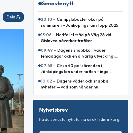
Senaste nytt
Dela
20:10
–
Campylobacter ökar på
sommaren – Jönköpings län i topp 2025
13:06
–
Nedfallet träd på Väg 26 vid
Gislaved påverkar trafiken
09:49
–
Dagens snabbkoll: väder,
temadagar och en allvarlig utveckling i
Östeuropa
07:45
–
Cirka 40 polisärenden i
Jönköpings län under natten – inga
allvarliga våldsbrott
10:02
–
Dagens väder och snabba
nyheter — vad som händer nu
Nyhetsbrev
Få de senaste nyheterna direkt i din inkorg.