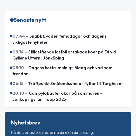
Senaste nytt
07:44
–
Snabbt: väder, temadagar och dagens
viktigaste nyheter
08:14
–
Stillastående lastbil orsakade köer på E4 vid
Gyllene Uttern i Jönköping
08:10
–
Dagens korta: molnigt, öldag och vad som
trendar
06:15
–
Träffpunkt Smålandsstenar flyttar till Torghuset
20:10
–
Campylobacter ökar på sommaren –
Jönköpings län i topp 2025
Nyhetsbrev
Få de senaste nyheterna direkt i din inkorg.