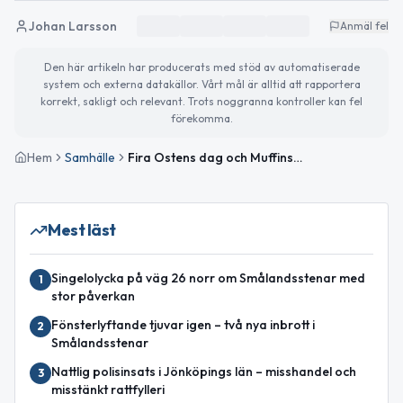
Johan Larsson
Anmäl fel
Den här artikeln har producerats med stöd av automatiserade
system och externa datakällor. Vårt mål är alltid att rapportera
korrekt, sakligt och relevant. Trots noggranna kontroller kan fel
förekomma.
Hem
Samhälle
Fira Ostens dag och Muffinsdagen – soligt och klart väder väntar
Mest läst
Singelolycka på väg 26 norr om Smålandsstenar med
1
stor påverkan
Fönsterlyftande tjuvar igen – två nya inbrott i
2
Smålandsstenar
Nattlig polisinsats i Jönköpings län – misshandel och
3
misstänkt rattfylleri