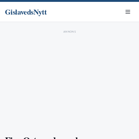
GislavedsNytt
ANNONS