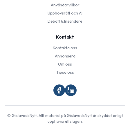
Användarvillkor
Upphovsrätt och AI
Debatt & Insändare
Kontakt
Kontakta oss
Annonsera
Om oss
Tipsa oss
©
GislavedsNytt
. Allt material på
GislavedsNytt
är skyddat enligt
upphovsrättslagen.