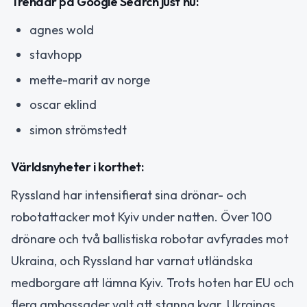
Trendar på Google Search just nu:
agnes wold
stavhopp
mette-marit av norge
oscar eklind
simon strömstedt
Världsnyheter i korthet:
Ryssland har intensifierat sina drönar- och
robotattacker mot Kyiv under natten. Över 100
drönare och två ballistiska robotar avfyrades mot
Ukraina, och Ryssland har varnat utländska
medborgare att lämna Kyiv. Trots hoten har EU och
flera ambassader valt att stanna kvar. Ukrainas