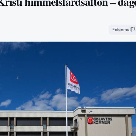
risti himmelsfärdsafton – dag
Felanmäl