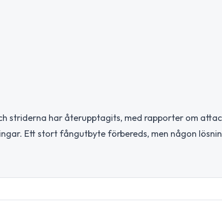
och striderna har återupptagits, med rapporter om atta
ingar. Ett stort fångutbyte förbereds, men någon lösni