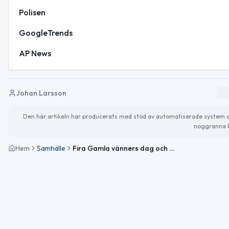
Polisen
GoogleTrends
AP News
Johan Larsson
Den här artikeln har producerats med stöd av automatiserade system och 
noggranna k
Hem
Samhälle
Fira Gamla vänners dag och Kristi himmelsfärdsafton – dagens höjdpunkter