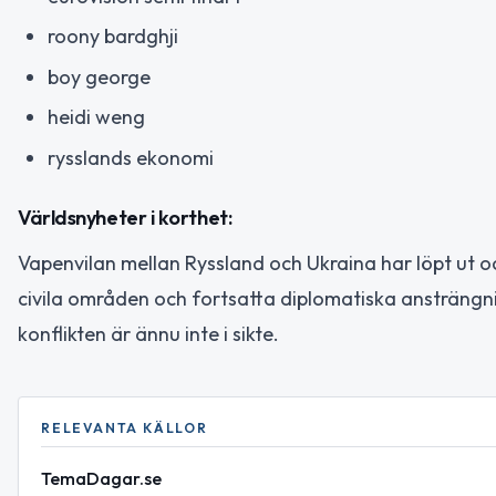
roony bardghji
boy george
heidi weng
rysslands ekonomi
Världsnyheter i korthet:
Vapenvilan mellan Ryssland och Ukraina har löpt ut 
civila områden och fortsatta diplomatiska ansträngn
konflikten är ännu inte i sikte.
RELEVANTA KÄLLOR
TemaDagar.se