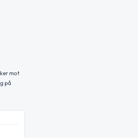
cker mot
ng på