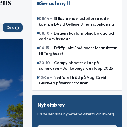
ens
Senaste nytt
08:14
–
Stillastående lastbil orsakade
köer på E4 vid Gyllene Uttern i Jönköping
Dela
08:10
–
Dagens korta: molnigt, öldag och
vad som trendar
06:15
–
Träffpunkt Smålandsstenar flyttar
till Torghuset
20:10
–
Campylobacter ökar på
sommaren – Jönköpings län i topp 2025
13:06
–
Nedfallet träd på Väg 26 vid
Gislaved påverkar trafiken
Nyhetsbrev
Få de senaste nyheterna direkt i din inkorg.