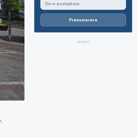
Prenumerera
ANNONS
.