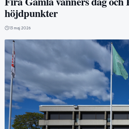
Fira Gamla vänners dag och K
höjdpunkter
13 maj 2026