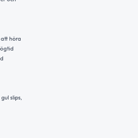
att höra
högtid
ad
gul slips,