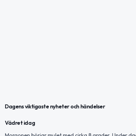
Dagens viktigaste nyheter och händelser
Vädret idag
Morgonen börjar mulet med cirka 8 grader. Under da