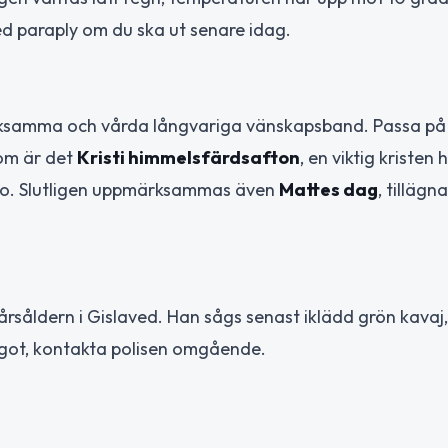
d paraply om du ska ut senare idag.
rksamma och vårda långvariga vänskapsband. Passa på 
tom är det
Kristi himmelsfärdsafton
, en viktig kristen 
ro. Slutligen uppmärksammas även
Mattes dag
, tillägn
-årsåldern i Gislaved. Han sågs senast iklädd grön kavaj, 
något, kontakta polisen omgående.