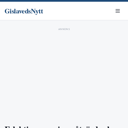
GislavedsNytt
ANNONS