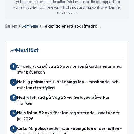
system och externa datakällor. Vårt mål är alltid att rapportera
korrekt, sakligt och relevant. Trots noggranna kontroller kan fel
förekomma.
Hem
Samhälle
Felaktiga energisparåtgärder kan orsaka dyra skador i vinterkylan
Mest läst
Singelolycka på väg 26 norr om Smålandsstenar med
1
stor påverkan
Nattlig polisinsats i Jönköpings län – misshandel och
2
misstänkt rattfylleri
Nedfallet träd på Väg 26 vid Gislaved påverkar
3
trafiken
Hela listan: 59 nya företag registrerade i länet under
4
juli 2026
Cirka 40 polisärenden i Jönköpings län under natten –
5