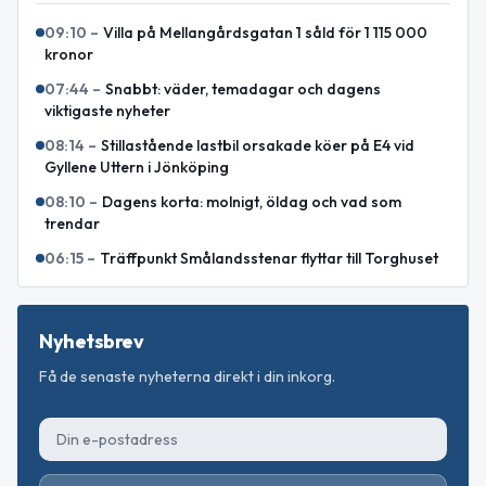
09:10
–
Villa på Mellangårdsgatan 1 såld för 1 115 000
kronor
07:44
–
Snabbt: väder, temadagar och dagens
viktigaste nyheter
08:14
–
Stillastående lastbil orsakade köer på E4 vid
Gyllene Uttern i Jönköping
08:10
–
Dagens korta: molnigt, öldag och vad som
trendar
06:15
–
Träffpunkt Smålandsstenar flyttar till Torghuset
Nyhetsbrev
Få de senaste nyheterna direkt i din inkorg.