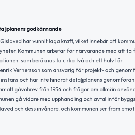
detaljplanens godkännande
Gislaved har vunnit laga kraft, vilket innebär att komm
yheter. Kommunen arbetar för närvarande med att ta f
gnationen, som beräknas ta cirka två och ett halvt år.
enrik Vernersson som ansvarig för projekt- och genom
 instans och har inte hindrat detaljplanens genomföran
ammalt gåvobrev från 1954 och frågor om allmän använ
unen gå vidare med upphandling och avtal inför byggs
Gislaved och dess invånare, och kommunen ser fram emot