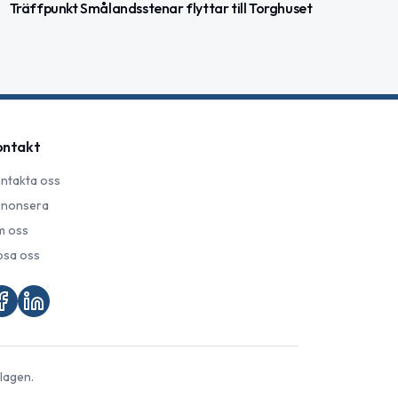
Träffpunkt Smålandsstenar flyttar till Torghuset
ontakt
ntakta oss
nonsera
 oss
psa oss
lagen.