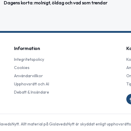
Dagens korta: molnigt, öldag och vad som trendar
Information
K
Integritetspolicy
Ko
Cookies
An
Användarvillkor
Om
Upphovsrätt och AI
Ti
Debatt & Insändare
lavedsNytt
. Allt material på
GislavedsNytt
är skyddat enligt upphovsrätts