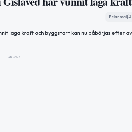
i Gislaved har vunnit laga kraft
Felanmäl
unnit laga kraft och byggstart kan nu påbörjas efter a
ANNONS