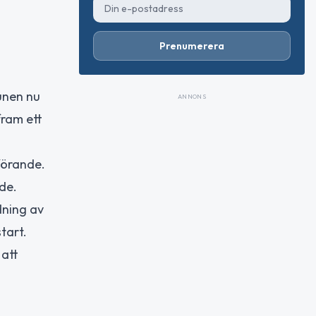
Prenumerera
unen nu
ANNONS
ram ett
förande.
de.
dning av
tart.
 att