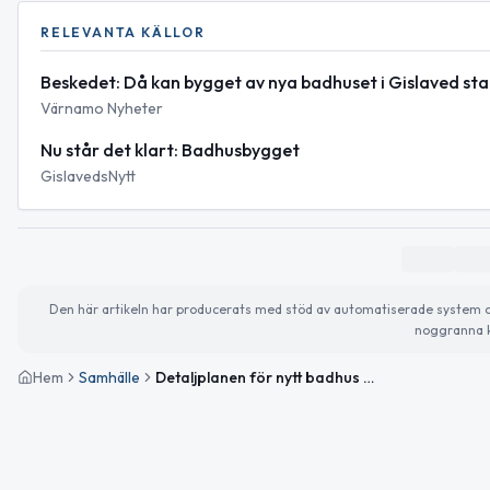
RELEVANTA KÄLLOR
Beskedet: Då kan bygget av nya badhuset i Gislaved st
Värnamo Nyheter
Nu står det klart: Badhusbygget
GislavedsNytt
Den här artikeln har producerats med stöd av automatiserade system och 
noggranna k
Hem
Samhälle
Detaljplanen för nytt badhus i Gislaved har vunnit laga kraft