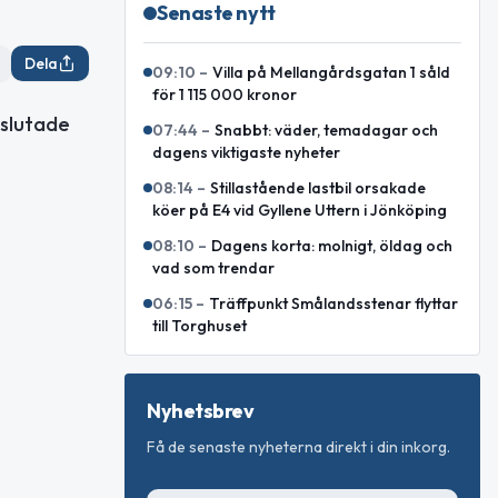
Senaste nytt
Dela
09:10
–
Villa på Mellangårdsgatan 1 såld
för 1 115 000 kronor
vslutade
07:44
–
Snabbt: väder, temadagar och
dagens viktigaste nyheter
08:14
–
Stillastående lastbil orsakade
köer på E4 vid Gyllene Uttern i Jönköping
08:10
–
Dagens korta: molnigt, öldag och
vad som trendar
06:15
–
Träffpunkt Smålandsstenar flyttar
till Torghuset
Nyhetsbrev
Få de senaste nyheterna direkt i din inkorg.