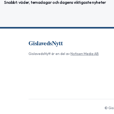
Snabbt: väder, temadagar och dagens viktigaste nyheter
GislavedsNytt
GislavedsNytt
är en del av
Notisen Media AB
©
Gis