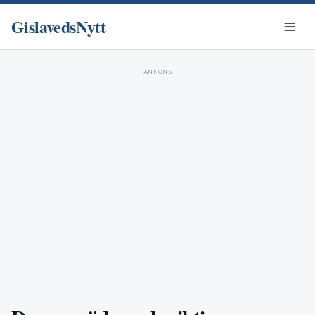
GislavedsNytt
ANNONS