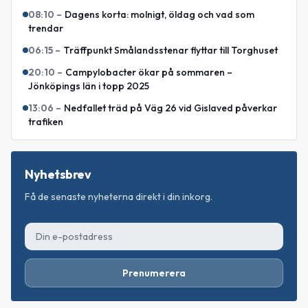
08:10
–
Dagens korta: molnigt, öldag och vad som
trendar
06:15
–
Träffpunkt Smålandsstenar flyttar till Torghuset
20:10
–
Campylobacter ökar på sommaren –
Jönköpings län i topp 2025
13:06
–
Nedfallet träd på Väg 26 vid Gislaved påverkar
trafiken
Nyhetsbrev
Få de senaste nyheterna direkt i din inkorg.
Prenumerera