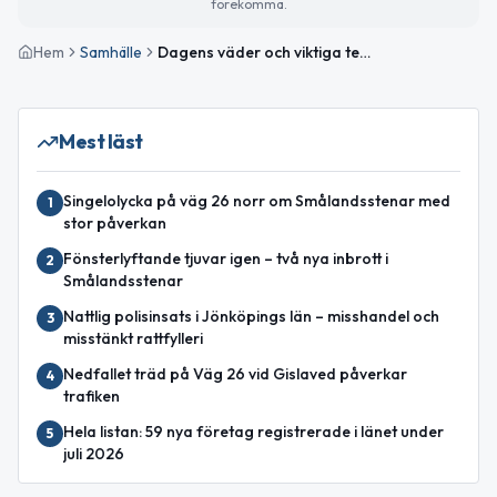
förekomma.
Hem
Samhälle
Dagens väder och viktiga temadagar i fokus
Mest läst
Singelolycka på väg 26 norr om Smålandsstenar med
1
stor påverkan
Fönsterlyftande tjuvar igen – två nya inbrott i
2
Smålandsstenar
Nattlig polisinsats i Jönköpings län – misshandel och
3
misstänkt rattfylleri
Nedfallet träd på Väg 26 vid Gislaved påverkar
4
trafiken
Hela listan: 59 nya företag registrerade i länet under
5
juli 2026