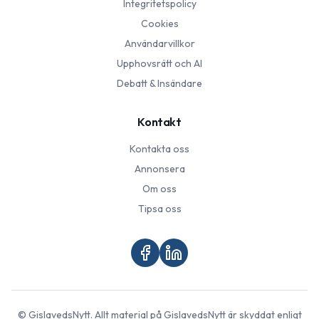
Integritetspolicy
Cookies
Användarvillkor
Upphovsrätt och AI
Debatt & Insändare
Kontakt
Kontakta oss
Annonsera
Om oss
Tipsa oss
©
GislavedsNytt
. Allt material på
GislavedsNytt
är skyddat enligt