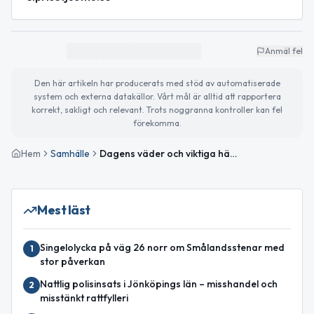
Anmäl fel
Den här artikeln har producerats med stöd av automatiserade
system och externa datakällor. Vårt mål är alltid att rapportera
korrekt, sakligt och relevant. Trots noggranna kontroller kan fel
förekomma.
Hem
Samhälle
Dagens väder och viktiga händelser i Gislaved
Mest läst
Singelolycka på väg 26 norr om Smålandsstenar med
1
stor påverkan
Nattlig polisinsats i Jönköpings län – misshandel och
2
misstänkt rattfylleri