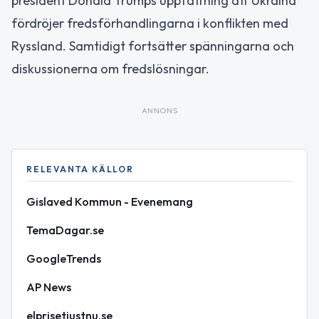
president Donald Trumps uppfattning att Ukraina
fördröjer fredsförhandlingarna i konflikten med
Ryssland. Samtidigt fortsätter spänningarna och
diskussionerna om fredslösningar.
ANNONS
RELEVANTA KÄLLOR
Gislaved Kommun - Evenemang
TemaDagar.se
GoogleTrends
AP News
elprisetjustnu.se