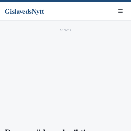
GislavedsNytt
ANNONS