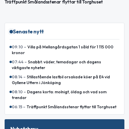
Träffpunkt Smålandsstenar flyttar till Torghuset
Senaste nytt
09:10
–
Villa på Mellangårdsgatan 1 såld för 1 115 000
kronor
07:44
–
Snabbt: väder, temadagar och dagens
viktigaste nyheter
08:14
–
Stillastående lastbil orsakade köer på E4 vid
Gyllene Uttern i Jönköping
08:10
–
Dagens korta: molnigt, öldag och vad som
trendar
06:15
–
Träffpunkt Smålandsstenar flyttar till Torghuset
Nyhetsbrev