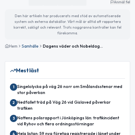
Anmäl fel
Den här artikeln har producerats med stöd av automatiserade
system och externa datakällor. Vårt mål är alltid att rapportera
korrekt, sakligt och relevant. Trots noggranna kontroller kan fel
förekomma.
Hem
Samhälle
Dagens väder och Nobeldagen i fokus
Mest läst
Singelolycka på väg 26 norr om Smålandsstenar med
1
stor påverkan
Nedfallet träd på Väg 26 vid Gislaved påverkar
2
trafiken
Nattens polisrapport i Jönköpings län: trafikincident
3
vid Ryhov och flera ordningsstörningar
Hela listan: 59 nya företag registrerade i länet under
4