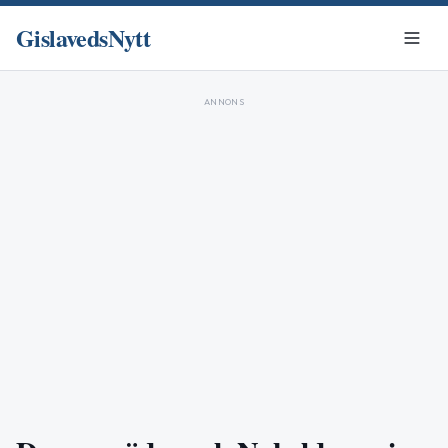
GislavedsNytt
ANNONS