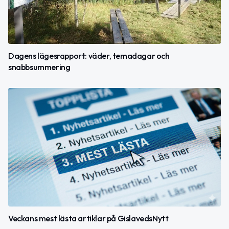
Dagens lägesrapport: väder, temadagar och
snabbsummering
Veckans mest lästa artiklar på GislavedsNytt