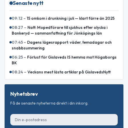
Senaste nytt
09:12
–
15 omkom i drunkning i juli — klart färre än 2025
08:27
–
Natt: Mopedförare till sjukhus efter olycka i
Bankeryd — sammanfattning för Jönköpings län
07:45
–
Dagens lägesrapport: väder, temadagar och
snabbsummering
06:25
–
Förlust för Gislaveds IS hemma mot Högaborgs
BK
08:24
–
Veckans mest lästa artiklar på GislavedsNytt
Nyhetsbrev
Få de senaste nyheterna direkt i din inkorg.