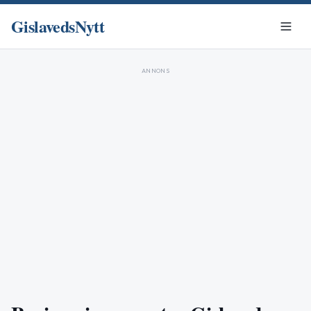
GislavedsNytt
ANNONS