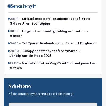
Senaste nytt
08:14
–
Stillastående lastbil orsakade köer på E4 vid
Gyllene Uttern i Jönköping
08:10
–
Dagens korta: molnigt, öldag och vad som
trendar
06:15
–
Träffpunkt Smålandsstenar flyttar till Torghuset
20:10
–
Campylobacter ökar på sommaren –
Jönköpings län i topp 2025
13:06
–
Nedfallet träd på Väg 26 vid Gislaved påverkar
trafiken
Nyhetsbrev
Få de senaste nyheterna direkt i din inkorg.