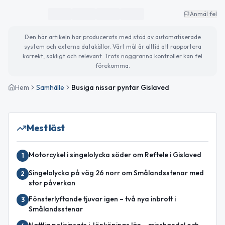
Anmäl fel
Den här artikeln har producerats med stöd av automatiserade
system och externa datakällor. Vårt mål är alltid att rapportera
korrekt, sakligt och relevant. Trots noggranna kontroller kan fel
förekomma.
Hem
Samhälle
Busiga nissar pyntar Gislaved
Mest läst
Motorcykel i singelolycka söder om Reftele i Gislaved
1
Singelolycka på väg 26 norr om Smålandsstenar med
2
stor påverkan
Fönsterlyftande tjuvar igen – två nya inbrott i
3
Smålandsstenar
Nattlig polisinsats i Jönköpings län – misshandel och