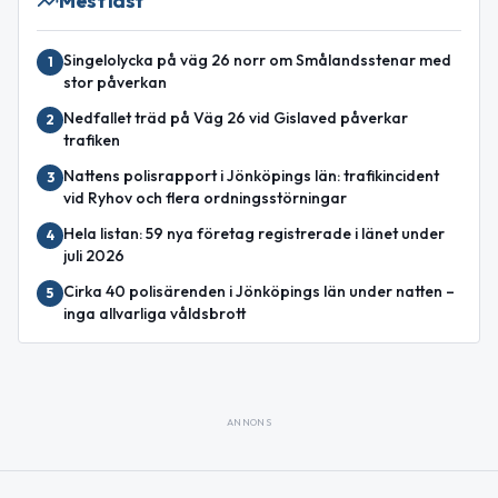
Mest läst
Singelolycka på väg 26 norr om Smålandsstenar med
1
stor påverkan
Nedfallet träd på Väg 26 vid Gislaved påverkar
2
trafiken
Nattens polisrapport i Jönköpings län: trafikincident
3
vid Ryhov och flera ordningsstörningar
Hela listan: 59 nya företag registrerade i länet under
4
juli 2026
Cirka 40 polisärenden i Jönköpings län under natten –
5
inga allvarliga våldsbrott
ANNONS