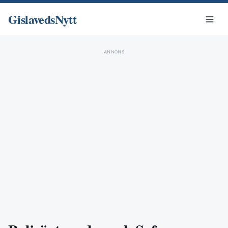
GislavedsNytt
ANNONS