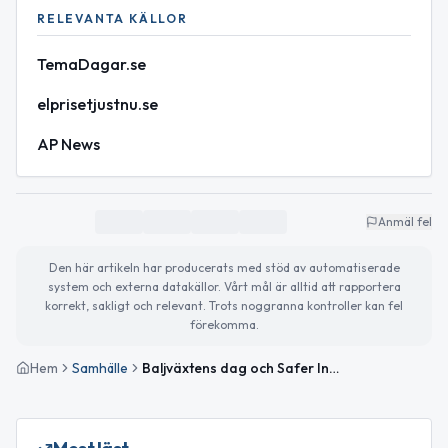
RELEVANTA KÄLLOR
TemaDagar.se
elprisetjustnu.se
AP News
Anmäl fel
Den här artikeln har producerats med stöd av automatiserade
system och externa datakällor. Vårt mål är alltid att rapportera
korrekt, sakligt och relevant. Trots noggranna kontroller kan fel
förekomma.
Hem
Samhälle
Baljväxtens dag och Safer Internet Day uppmärksammas idag