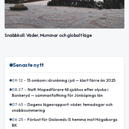
Snabbkoll: Väder, Muminar och globalt läge
Senaste nytt
09:12
–
15 omkom i drunkning i juli — klart färre än 2025
08:27
–
Natt: Mopedförare till sjukhus efter olycka i
Bankeryd — sammanfattning för Jönköpings län
07:45
–
Dagens lägesrapport: väder, temadagar och
snabbsummering
06:25
–
Förlust för Gislaveds IS hemma mot Högaborgs
BK