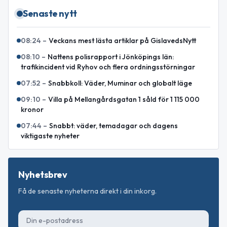
Senaste nytt
08:24
–
Veckans mest lästa artiklar på GislavedsNytt
08:10
–
Nattens polisrapport i Jönköpings län:
trafikincident vid Ryhov och flera ordningsstörningar
07:52
–
Snabbkoll: Väder, Muminar och globalt läge
09:10
–
Villa på Mellangårdsgatan 1 såld för 1 115 000
kronor
07:44
–
Snabbt: väder, temadagar och dagens
viktigaste nyheter
Nyhetsbrev
Få de senaste nyheterna direkt i din inkorg.