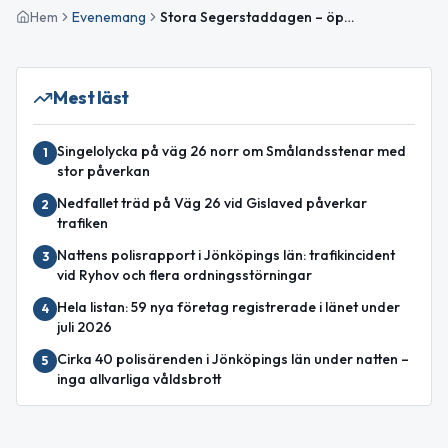
Hem
Evenemang
Stora Segerstaddagen – öppet hus på Stora Segerstad
Mest läst
Singelolycka på väg 26 norr om Smålandsstenar med
1
stor påverkan
Nedfallet träd på Väg 26 vid Gislaved påverkar
2
trafiken
Nattens polisrapport i Jönköpings län: trafikincident
3
vid Ryhov och flera ordningsstörningar
Hela listan: 59 nya företag registrerade i länet under
4
juli 2026
Cirka 40 polisärenden i Jönköpings län under natten –
5
inga allvarliga våldsbrott