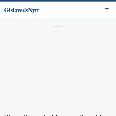
GislavedsNytt
ANNONS