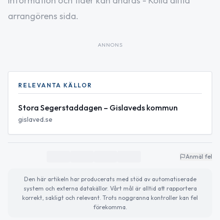
Information och tider kan ändras - Kolla alltid
arrangörens sida.
ANNONS
RELEVANTA KÄLLOR
Stora Segerstaddagen – Gislaveds kommun
gislaved.se
Anmäl fel
Den här artikeln har producerats med stöd av automatiserade
system och externa datakällor. Vårt mål är alltid att rapportera
korrekt, sakligt och relevant. Trots noggranna kontroller kan fel
förekomma.