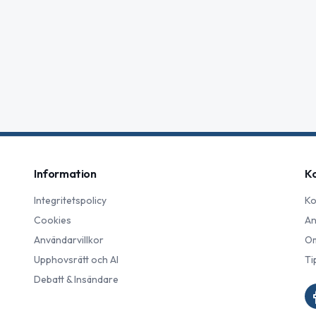
Information
K
Integritetspolicy
Ko
Cookies
An
Användarvillkor
Om
Upphovsrätt och AI
Ti
Debatt & Insändare