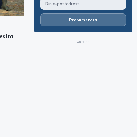
Prenumerera
Hestra
ANNONS