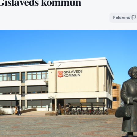
i Gislaveds kommun
Felanmäl