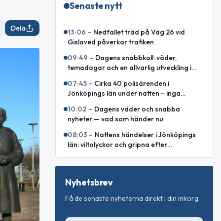
Senaste nytt
Dela
13:06
–
Nedfallet träd på Väg 26 vid
Gislaved påverkar trafiken
09:49
–
Dagens snabbkoll: väder,
temadagar och en allvarlig utveckling i
Östeuropa
07:45
–
Cirka 40 polisärenden i
Jönköpings län under natten – inga
allvarliga våldsbrott
10:02
–
Dagens väder och snabba
nyheter — vad som händer nu
08:03
–
Nattens händelser i Jönköpings
län: viltolyckor och gripna efter
stöldförsök
Nyhetsbrev
Få de senaste nyheterna direkt i din inkorg.