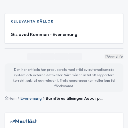
RELEVANTA KÄLLOR
Gislaved Kommun - Evenemang
Anmäl fel
Den här artikeln har producerats med stöd av automatiserade
system och externa datakällor. Vårt mål är alltid att rapportera
korrekt, sakligt och relevant. Trots noggranna kontroller kan fel
förekomma.
Hem
Evenemang
Barnföreställningen Aaooii på Gislaved bibliotek
Mest läst