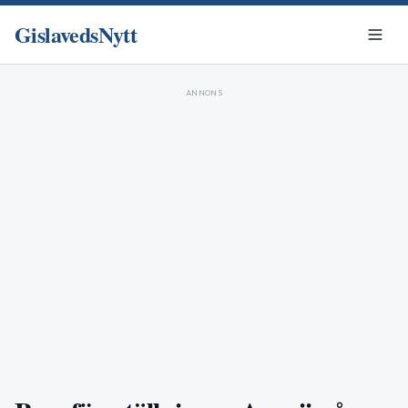
GislavedsNytt
ANNONS