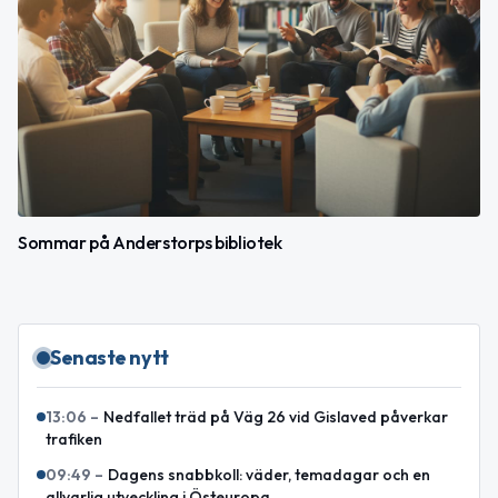
Sommar på Anderstorps bibliotek
Senaste nytt
13:06
–
Nedfallet träd på Väg 26 vid Gislaved påverkar
trafiken
09:49
–
Dagens snabbkoll: väder, temadagar och en
allvarlig utveckling i Östeuropa