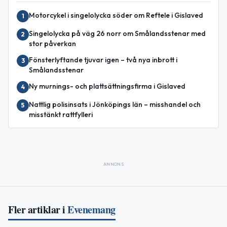
Motorcykel i singelolycka söder om Reftele i Gislaved
1
Singelolycka på väg 26 norr om Smålandsstenar med
2
stor påverkan
Fönsterlyftande tjuvar igen – två nya inbrott i
3
Smålandsstenar
Ny murnings- och plattsättningsfirma i Gislaved
4
Nattlig polisinsats i Jönköpings län – misshandel och
5
misstänkt rattfylleri
ANNONS
Fler artiklar i
Evenemang