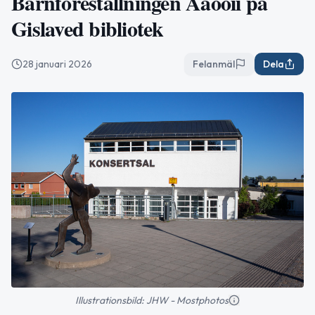
Barnföreställningen Aaooii på
Gislaved bibliotek
28 januari 2026
Felanmäl
Dela
Illustrationsbild: JHW - Mostphotos