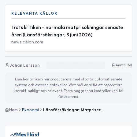
RELEVANTA KÄLLOR
Trots kritiken – normala matprisökningar senaste
åren (Länsförsäkringar, 3 juni 2026)
news.cision.com
Johan Larsson
Anmäl fel
Den här artikeln har producerats med stöd av automatiserade
system och externa datakällor. Vårt mål är alltid att rapportera
korrekt, sakligt och relevant. Trots noggranna kontroller kan fel
förekomma.
Hem
Ekonomi
Länsförsäkringar: Matpriserna har ökat i ”normal” takt – i nivå med Europa
Mest läst