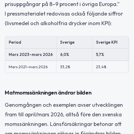
prisuppgångar på 8–9 procent i övriga Europa.”
I pressmaterialet redovisas också följande siffror
(livsmedel och alkoholfria drycker inom KPI):
Period
Sverige
Sverige KPI
Mars 2023–mars 2026
6,0%
5,7%
Mars 2021–mars 2026
33,2%
23,4%
3
Matmomssänkningen ändrar bilden
Genomgången och exemplen avser utvecklingen
fram till april/mars 2026, alltså före den svenska
momssänkningen. Länsförsäkringar betonar att
om momssänkningen räknas in förändras bilden