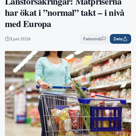
Länsförsäkringar: Matpriserna
har ökat i ”normal” takt – i nivå
med Europa
3 juni 2026
Felanmäl
Dela