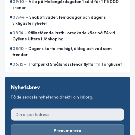
09:10
–
Villa på Mellangårdsgatan 1 såld för 1 115 000
kronor
07:44
–
Snabbt: väder, temadagar och dagens
viktigaste nyheter
08:14
–
Stillastående lastbil orsakade köer på E4 vid
Gyllene Uttern i Jönköping
08:10
–
Dagens korta: molnigt, öldag och vad som
trendar
06:15
–
Träffpunkt Smålandsstenar flyttar till Torghuset
Nyhetsbrev
Få de senaste nyheterna direkt i din inkorg.
Prenumerera