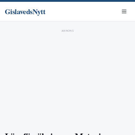
GislavedsNytt
ANNONS