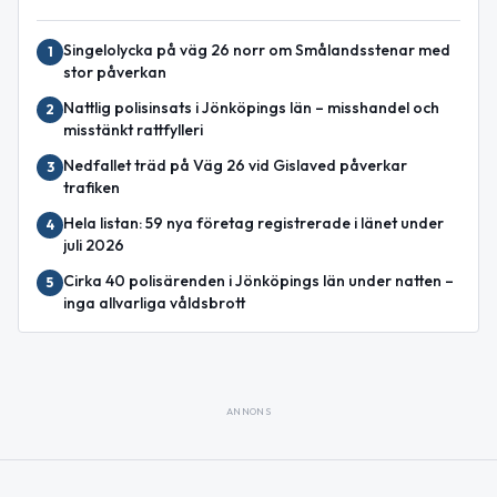
Singelolycka på väg 26 norr om Smålandsstenar med
1
stor påverkan
Nattlig polisinsats i Jönköpings län – misshandel och
2
misstänkt rattfylleri
Nedfallet träd på Väg 26 vid Gislaved påverkar
3
trafiken
Hela listan: 59 nya företag registrerade i länet under
4
juli 2026
Cirka 40 polisärenden i Jönköpings län under natten –
5
inga allvarliga våldsbrott
ANNONS