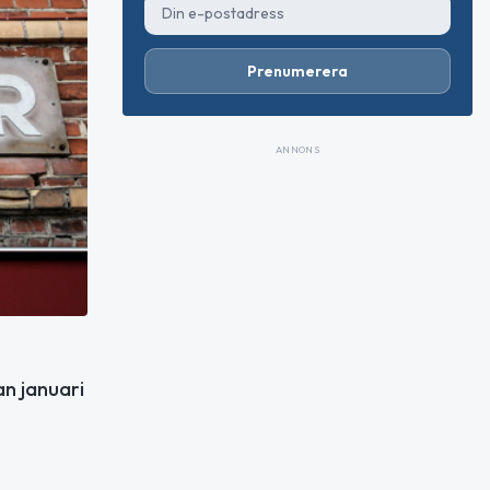
Prenumerera
ANNONS
an januari