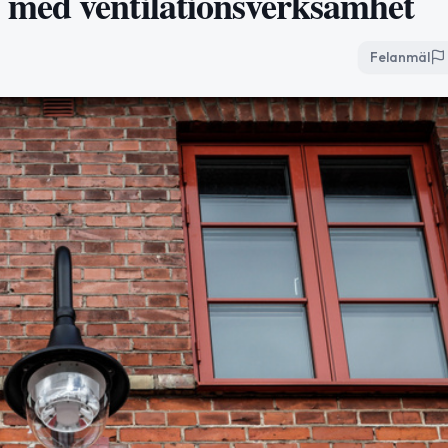
med ventilationsverksamhet
Felanmäl