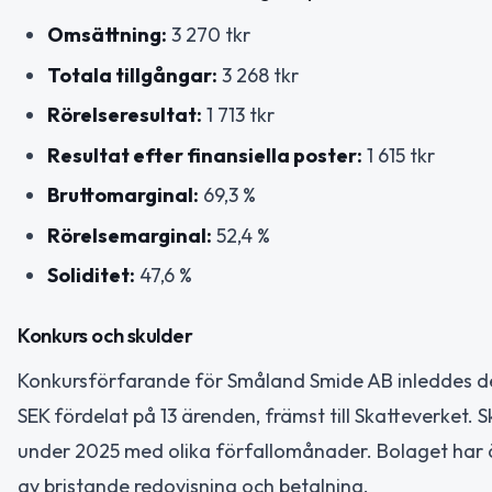
Omsättning:
3 270 tkr
Totala tillgångar:
3 268 tkr
Rörelseresultat:
1 713 tkr
Resultat efter finansiella poster:
1 615 tkr
Bruttomarginal:
69,3 %
Rörelsemarginal:
52,4 %
Soliditet:
47,6 %
Konkurs och skulder
Konkursförfarande för Småland Smide AB inleddes den 
SEK fördelat på 13 ärenden, främst till Skatteverket.
under 2025 med olika förfallomånader. Bolaget har ä
av bristande redovisning och betalning.