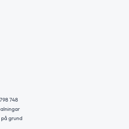
 798 748
talningar
5 på grund