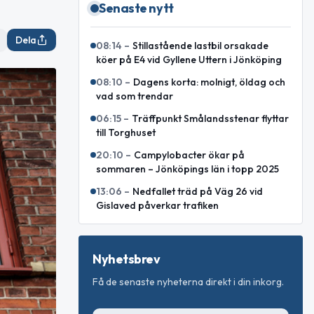
Senaste nytt
Dela
08:14
–
Stillastående lastbil orsakade
köer på E4 vid Gyllene Uttern i Jönköping
08:10
–
Dagens korta: molnigt, öldag och
vad som trendar
06:15
–
Träffpunkt Smålandsstenar flyttar
till Torghuset
20:10
–
Campylobacter ökar på
sommaren – Jönköpings län i topp 2025
13:06
–
Nedfallet träd på Väg 26 vid
Gislaved påverkar trafiken
Nyhetsbrev
Få de senaste nyheterna direkt i din inkorg.