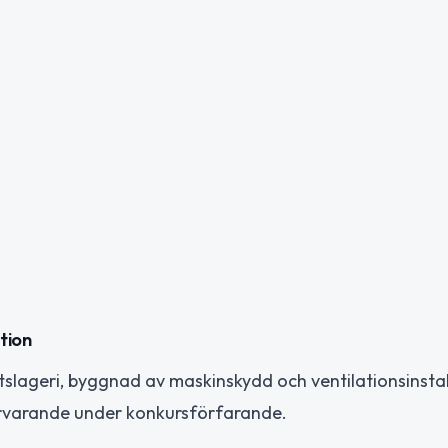
tion
slageri, byggnad av maskinskydd och ventilationsinstal
ärvarande under konkursförfarande.