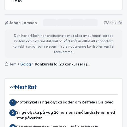
Tic.io
Johan Larsson
Anmäl fel
Den här artikeln har producerats med stöd av automatiserade
system och externa datakällor. Vårt mål är alltid att rapportera
korrekt, sakligt och relevant. Trots noggranna kontroller kan fel
förekomma.
Hem
Bolag
Konkurslista: 28 konkurser i juni 2026
Mest läst
Motorcykel i singelolycka söder om Reftele i Gislaved
1
Singelolycka på väg 26 norr om Smålandsstenar med
2
stor påverkan