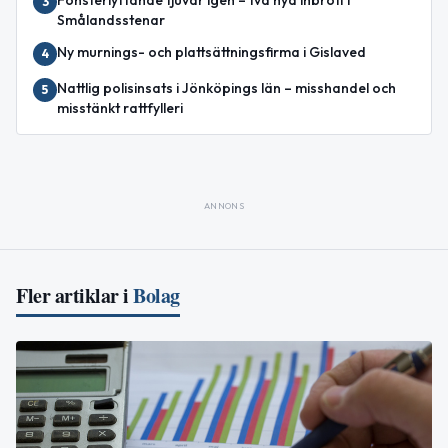
Fönsterlyftande tjuvar igen – två nya inbrott i
3
Smålandsstenar
Ny murnings- och plattsättningsfirma i Gislaved
4
Nattlig polisinsats i Jönköpings län – misshandel och
5
misstänkt rattfylleri
ANNONS
Fler artiklar i
Bolag