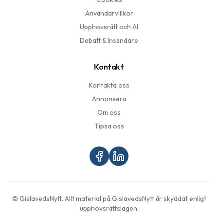
Användarvillkor
Upphovsrätt och AI
Debatt & Insändare
Kontakt
Kontakta oss
Annonsera
Om oss
Tipsa oss
©
GislavedsNytt
. Allt material på
GislavedsNytt
är skyddat enligt
upphovsrättslagen.