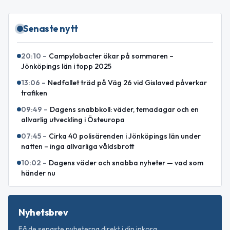
Senaste nytt
20:10
–
Campylobacter ökar på sommaren –
Jönköpings län i topp 2025
13:06
–
Nedfallet träd på Väg 26 vid Gislaved påverkar
trafiken
09:49
–
Dagens snabbkoll: väder, temadagar och en
allvarlig utveckling i Östeuropa
07:45
–
Cirka 40 polisärenden i Jönköpings län under
natten – inga allvarliga våldsbrott
10:02
–
Dagens väder och snabba nyheter — vad som
händer nu
Nyhetsbrev
Få de senaste nyheterna direkt i din inkorg.