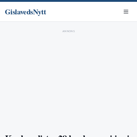
GislavedsNytt
ANNONS