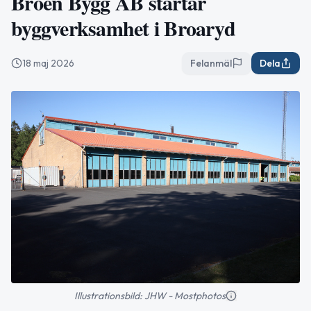
Broen Bygg AB startar
byggverksamhet i Broaryd
18 maj 2026
Felanmäl
Dela
Illustrationsbild: JHW - Mostphotos