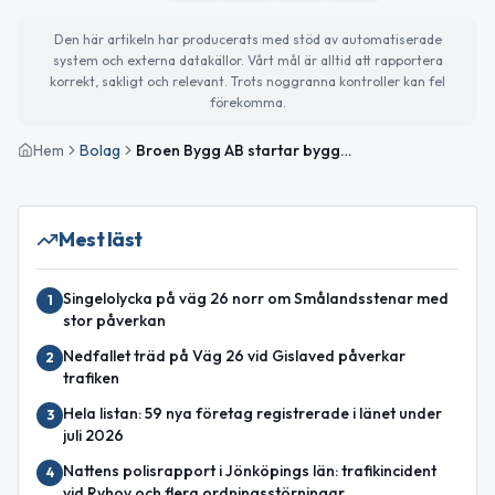
Den här artikeln har producerats med stöd av automatiserade
system och externa datakällor. Vårt mål är alltid att rapportera
korrekt, sakligt och relevant. Trots noggranna kontroller kan fel
förekomma.
Hem
Bolag
Broen Bygg AB startar byggverksamhet i Broaryd
Mest läst
Singelolycka på väg 26 norr om Smålandsstenar med
1
stor påverkan
Nedfallet träd på Väg 26 vid Gislaved påverkar
2
trafiken
Hela listan: 59 nya företag registrerade i länet under
3
juli 2026
Nattens polisrapport i Jönköpings län: trafikincident
4
vid Ryhov och flera ordningsstörningar