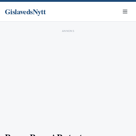
GislavedsNytt
ANNONS