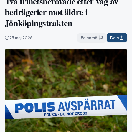
Två frihetsberövade efter våg av
bedrägerier mot äldre i
Jönköpingstrakten
25 maj 2026
Felanmäl
Dela