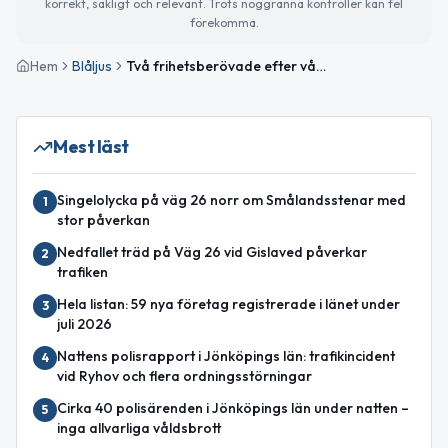
korrekt, sakligt och relevant. Trots noggranna kontroller kan fel
förekomma.
Hem
Blåljus
Två frihetsberövade efter våg av bedrägerier mot äldre i Jönköpingstrakten
Mest läst
Singelolycka på väg 26 norr om Smålandsstenar med
1
stor påverkan
Nedfallet träd på Väg 26 vid Gislaved påverkar
2
trafiken
Hela listan: 59 nya företag registrerade i länet under
3
juli 2026
Nattens polisrapport i Jönköpings län: trafikincident
4
vid Ryhov och flera ordningsstörningar
Cirka 40 polisärenden i Jönköpings län under natten –
5
inga allvarliga våldsbrott