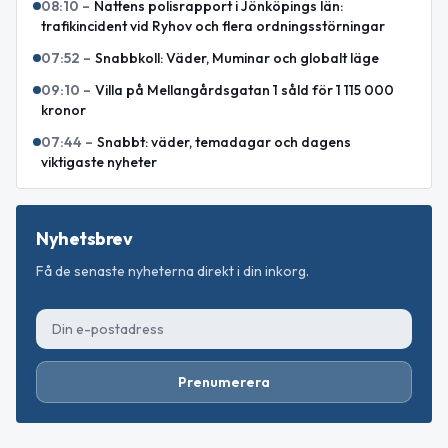
08:10
–
Nattens polisrapport i Jönköpings län:
trafikincident vid Ryhov och flera ordningsstörningar
07:52
–
Snabbkoll: Väder, Muminar och globalt läge
09:10
–
Villa på Mellangårdsgatan 1 såld för 1 115 000
kronor
07:44
–
Snabbt: väder, temadagar och dagens
viktigaste nyheter
Nyhetsbrev
Få de senaste nyheterna direkt i din inkorg.
Prenumerera