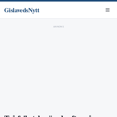
GislavedsNytt
ANNONS