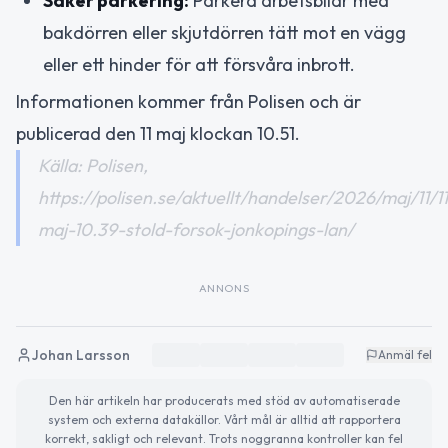
Säker parkering:
Parkera arbetsbilar med
bakdörren eller skjutdörren tätt mot en vägg
eller ett hinder för att försvåra inbrott.
Informationen kommer från Polisen och är
publicerad den 11 maj klockan 10.51.
Källa: Polisen,
https://polisen.se/aktuellt/handelser/2026/maj/11/1
maj-10.39-stold-forsok-jonkopings-lan/
ANNONS
Johan Larsson
Anmäl fel
Den här artikeln har producerats med stöd av automatiserade
system och externa datakällor. Vårt mål är alltid att rapportera
korrekt, sakligt och relevant. Trots noggranna kontroller kan fel