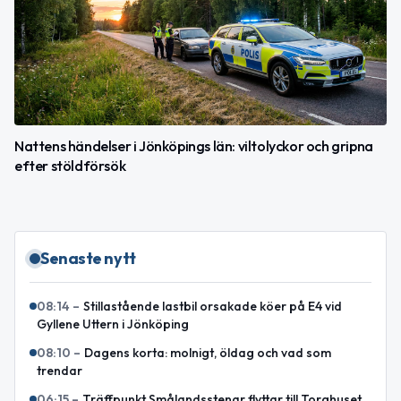
Nattens händelser i Jönköpings län: viltolyckor och gripna
efter stöldförsök
Senaste nytt
08:14
–
Stillastående lastbil orsakade köer på E4 vid
Gyllene Uttern i Jönköping
08:10
–
Dagens korta: molnigt, öldag och vad som
trendar
06:15
–
Träffpunkt Smålandsstenar flyttar till Torghuset