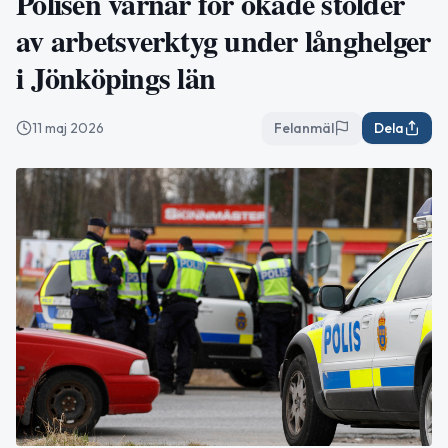
Polisen varnar för ökade stölder
av arbetsverktyg under långhelger
i Jönköpings län
11 maj 2026
Felanmäl
Dela