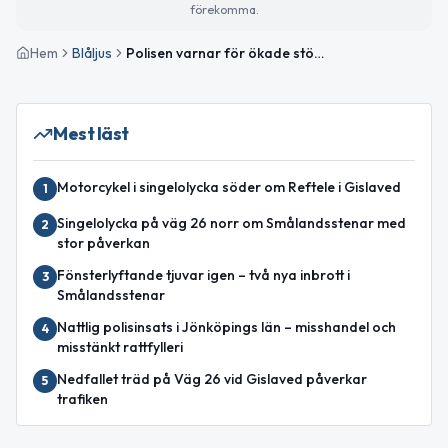
förekomma.
Hem
Blåljus
Polisen varnar för ökade stölder av arbetsverktyg under långhelger i Jönköpings län
Mest läst
Motorcykel i singelolycka söder om Reftele i Gislaved
1
Singelolycka på väg 26 norr om Smålandsstenar med
2
stor påverkan
Fönsterlyftande tjuvar igen – två nya inbrott i
3
Smålandsstenar
Nattlig polisinsats i Jönköpings län – misshandel och
4
misstänkt rattfylleri
Nedfallet träd på Väg 26 vid Gislaved påverkar
5
trafiken