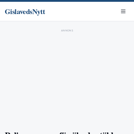
GislavedsNytt
ANNONS