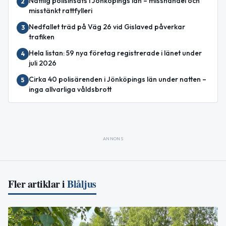
Nattlig polisinsats i Jönköpings län – misshandel och
2
misstänkt rattfylleri
Nedfallet träd på Väg 26 vid Gislaved påverkar
3
trafiken
Hela listan: 59 nya företag registrerade i länet under
4
juli 2026
Cirka 40 polisärenden i Jönköpings län under natten –
5
inga allvarliga våldsbrott
ANNONS
Fler artiklar i
Blåljus