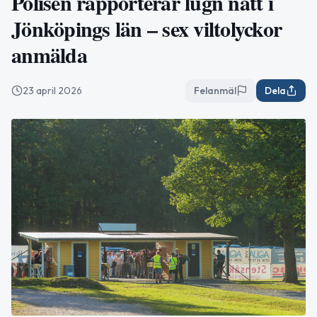
Polisen rapporterar lugn natt i
Jönköpings län – sex viltolyckor
anmälda
23 april 2026
Felanmäl
Dela