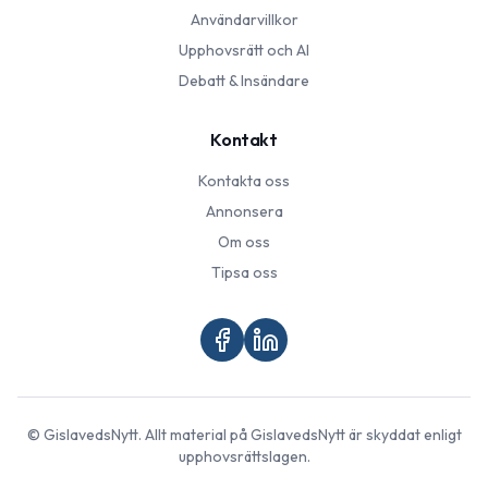
Användarvillkor
Upphovsrätt och AI
Debatt & Insändare
Kontakt
Kontakta oss
Annonsera
Om oss
Tipsa oss
©
GislavedsNytt
. Allt material på
GislavedsNytt
är skyddat enligt
upphovsrättslagen.