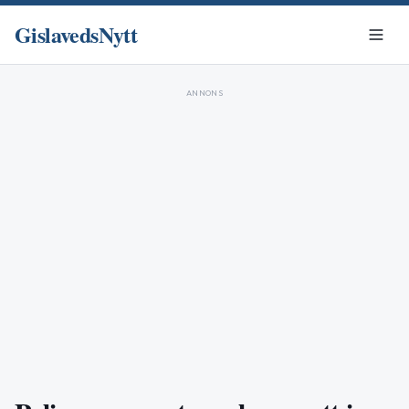
GislavedsNytt
ANNONS