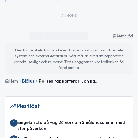
ANNONS
Anmäl fel
Den här artikeln har producerats med stöd av automatiserade
system och externa datakällor. Vårt mål är alltid att rapportera
korrekt, sakligt och relevant. Trots noggranna kontroller kan fel
förekomma.
Hem
Blåljus
Polisen rapporterar lugn natt i Jönköpings län – sex viltolyckor anmälda
Mest läst
Singelolycka på väg 26 norr om Smålandsstenar med
1
stor påverkan