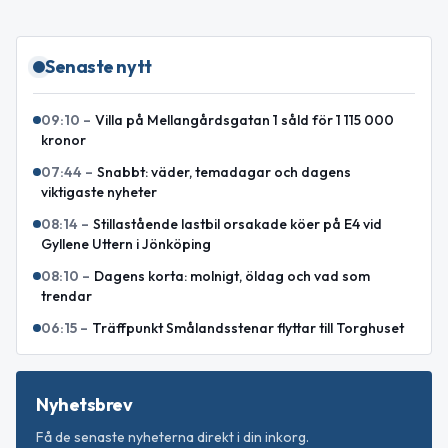
Senaste nytt
09:10
–
Villa på Mellangårdsgatan 1 såld för 1 115 000
kronor
07:44
–
Snabbt: väder, temadagar och dagens
viktigaste nyheter
08:14
–
Stillastående lastbil orsakade köer på E4 vid
Gyllene Uttern i Jönköping
08:10
–
Dagens korta: molnigt, öldag och vad som
trendar
06:15
–
Träffpunkt Smålandsstenar flyttar till Torghuset
Nyhetsbrev
Få de senaste nyheterna direkt i din inkorg.