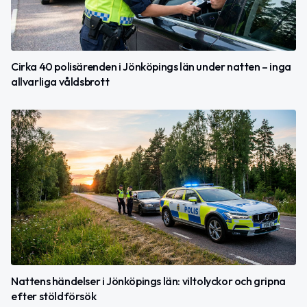
Cirka 40 polisärenden i Jönköpings län under natten – inga
allvarliga våldsbrott
Nattens händelser i Jönköpings län: viltolyckor och gripna
efter stöldförsök