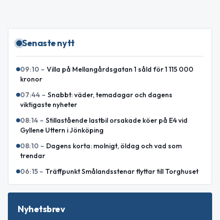
Senaste nytt
09:10
–
Villa på Mellangårdsgatan 1 såld för 1 115 000
kronor
07:44
–
Snabbt: väder, temadagar och dagens
viktigaste nyheter
08:14
–
Stillastående lastbil orsakade köer på E4 vid
Gyllene Uttern i Jönköping
08:10
–
Dagens korta: molnigt, öldag och vad som
trendar
06:15
–
Träffpunkt Smålandsstenar flyttar till Torghuset
Nyhetsbrev