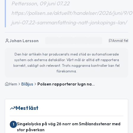
Pettersson, 09 juni 07.22
https://polisen.se/aktuellt/handelser/2026/juni/9/0
juni-07.22-sammanfattning-natt-jonkopings-lan/
Johan Larsson
Anmäl fel
Den här artikeln har producerats med stöd av automatiserade
system och externa datakällor. Vårt mål är alltid att rapportera
korrekt, sakligt och relevant. Trots noggranna kontroller kan fel
förekomma.
Hem
Blåljus
Polisen rapporterar lugn natt i Jönköpings län – inga allvarliga brott
Mest läst
Singelolycka på väg 26 norr om Smålandsstenar med
1
stor påverkan