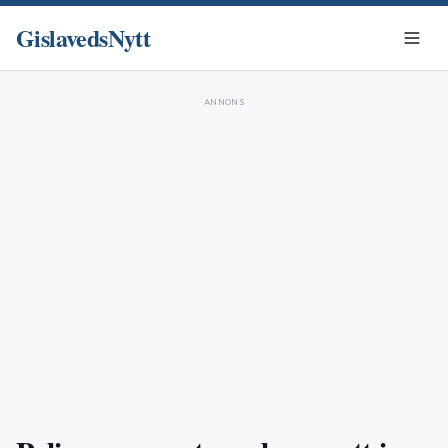
GislavedsNytt
ANNONS