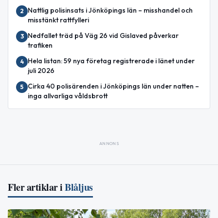
Nattlig polisinsats i Jönköpings län – misshandel och
2
misstänkt rattfylleri
Nedfallet träd på Väg 26 vid Gislaved påverkar
3
trafiken
Hela listan: 59 nya företag registrerade i länet under
4
juli 2026
Cirka 40 polisärenden i Jönköpings län under natten –
5
inga allvarliga våldsbrott
ANNONS
Fler artiklar i
Blåljus