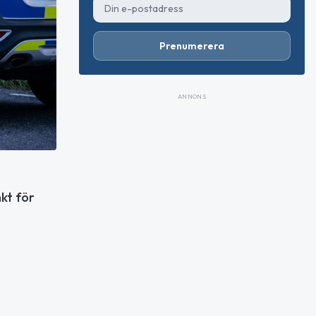
Prenumerera
ANNONS
kt för