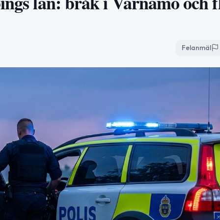
ings län: bråk i Värnamo och f
Felanmäl