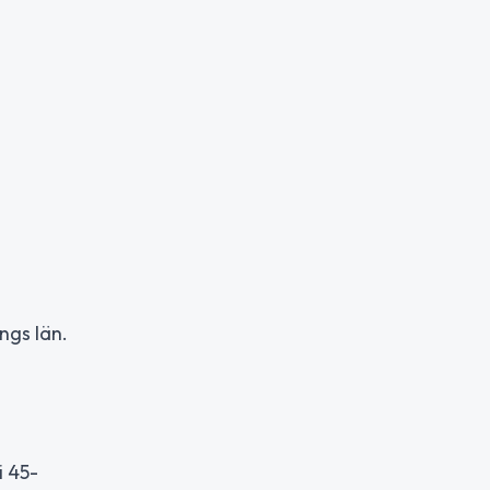
ngs län.
i 45-