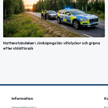
Nattens händelser i Jönköpings län: viltolyckor och gripna
efter stöldförsök
Information
K
Integritetspolicy
Ko