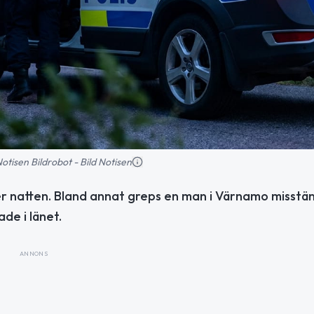
 Notisen Bildrobot - Bild Notisen
r natten. Bland annat greps en man i Värnamo misstän
ade i länet.
ANNONS