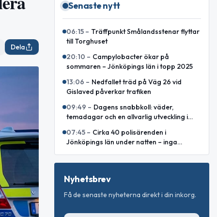
lera
Senaste nytt
06:15
–
Träffpunkt Smålandsstenar flyttar
till Torghuset
Dela
20:10
–
Campylobacter ökar på
sommaren – Jönköpings län i topp 2025
13:06
–
Nedfallet träd på Väg 26 vid
Gislaved påverkar trafiken
09:49
–
Dagens snabbkoll: väder,
temadagar och en allvarlig utveckling i
Östeuropa
07:45
–
Cirka 40 polisärenden i
Jönköpings län under natten – inga
allvarliga våldsbrott
Nyhetsbrev
Få de senaste nyheterna direkt i din inkorg.