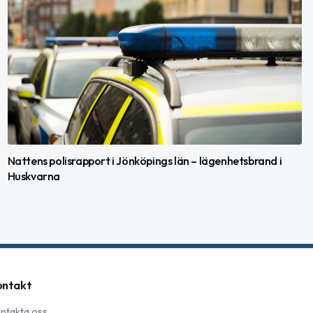
Nattens polisrapport i Jönköpings län – lägenhetsbrand i
Huskvarna
ontakt
ntakta oss