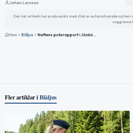
Johan Larsson
Den här artikeln har producerats med stöd av automatiserade system och 
noggranna k
Hem
Blåljus
Nattens polisrapport i Jönköpings län: bråk i Värnamo och flera trafikolyckor
Fler artiklar i
Blåljus