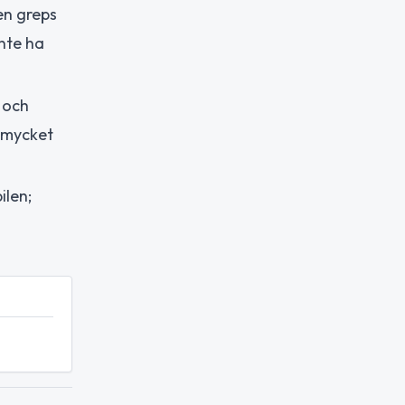
en greps
nte ha
a och
 mycket
ilen;