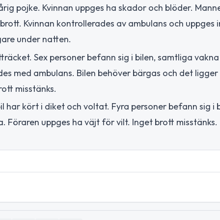
rårig pojke. Kvinnan uppges ha skador och blöder. Mann
sbrott. Kvinnan kontrollerades av ambulans och uppges i
gare under natten.
itträcket. Sex personer befann sig i bilen, samtliga vakn
rdes med ambulans. Bilen behöver bärgas och det ligger
rott misstänks.
 har kört i diket och voltat. Fyra personer befann sig i b
 Föraren uppges ha väjt för vilt. Inget brott misstänks.