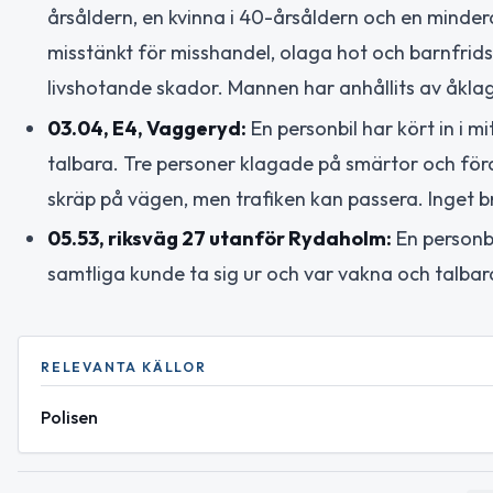
årsåldern, en kvinna i 40-årsåldern och en minde
misstänkt för misshandel, olaga hot och barnfrid
livshotande skador. Mannen har anhållits av åkla
03.04, E4, Vaggeryd:
En personbil har kört in i m
talbara. Tre personer klagade på smärtor och fö
skräp på vägen, men trafiken kan passera. Inget b
05.53, riksväg 27 utanför Rydaholm:
En personbil
samtliga kunde ta sig ur och var vakna och talbara.
RELEVANTA KÄLLOR
Polisen