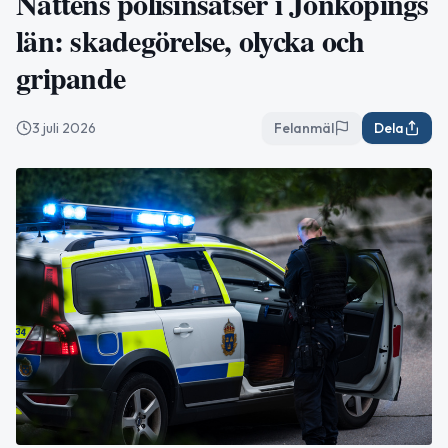
Nattens polisinsatser i Jönköpings
län: skadegörelse, olycka och
gripande
3 juli 2026
Felanmäl
Dela