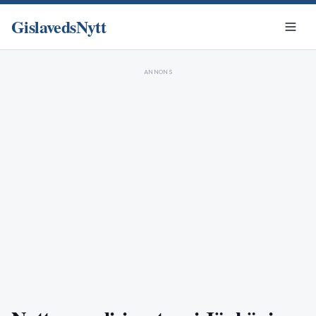
GislavedsNytt
ANNONS