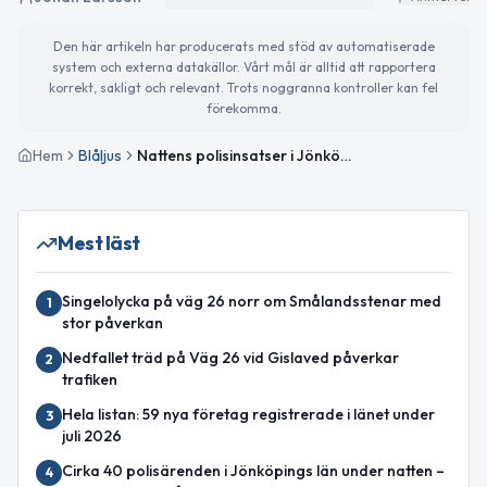
Den här artikeln har producerats med stöd av automatiserade
system och externa datakällor. Vårt mål är alltid att rapportera
korrekt, sakligt och relevant. Trots noggranna kontroller kan fel
förekomma.
Hem
Blåljus
Nattens polisinsatser i Jönköpings län: skadegörelse, olycka och gripande
Mest läst
Singelolycka på väg 26 norr om Smålandsstenar med
1
stor påverkan
Nedfallet träd på Väg 26 vid Gislaved påverkar
2
trafiken
Hela listan: 59 nya företag registrerade i länet under
3
juli 2026
Cirka 40 polisärenden i Jönköpings län under natten –
4