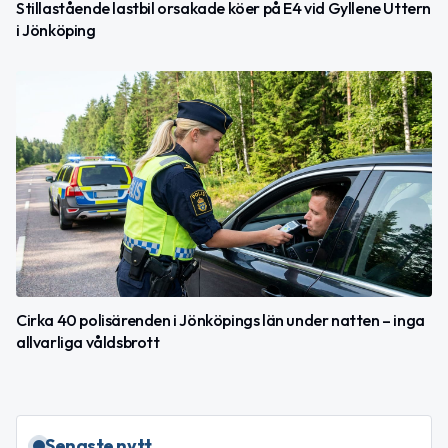
Stillastående lastbil orsakade köer på E4 vid Gyllene Uttern
i Jönköping
Cirka 40 polisärenden i Jönköpings län under natten – inga
allvarliga våldsbrott
Senaste nytt