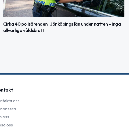
Cirka 40 polisärenden i Jönköpings län under natten – inga
allvarliga våldsbrott
ontakt
ntakta oss
nonsera
 oss
psa oss