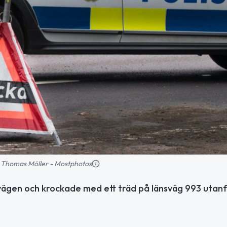
d: Thomas Möller - Mostphotos
v vägen och krockade med ett träd på länsväg 993 utan