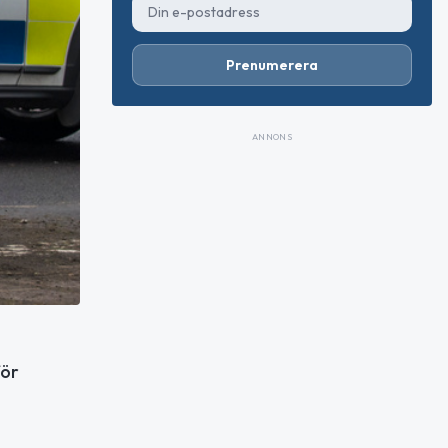
Prenumerera
ANNONS
för