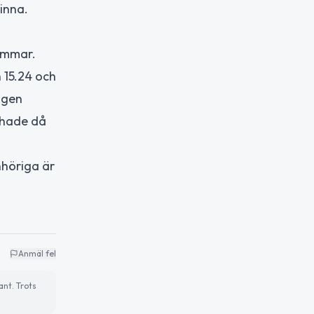
inna.
timmar.
n 15.24 och
ägen
n hade då
nhöriga är
Anmäl fel
ant. Trots