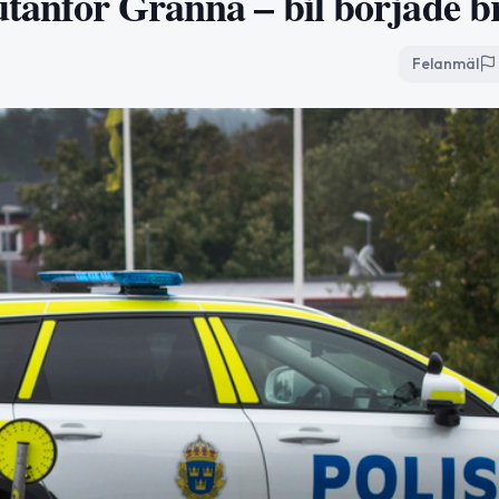
 utanför Gränna – bil började b
Felanmäl