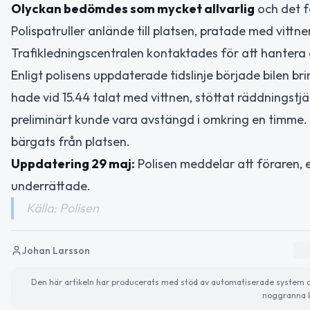
Olyckan bedömdes som mycket allvarlig
och det fä
Polispatruller anlände till platsen, pratade med vittn
Trafikledningscentralen kontaktades för att hantera 
Enligt polisens uppdaterade tidslinje började bilen bri
hade vid 15.44 talat med vittnen, stöttat räddningst
preliminärt kunde vara avstängd i omkring en timme. 
bärgats från platsen.
Uppdatering 29 maj:
Polisen meddelar att föraren, en
underrättade.
Källa: Polisen
Johan Larsson
Den här artikeln har producerats med stöd av automatiserade system och 
noggranna k