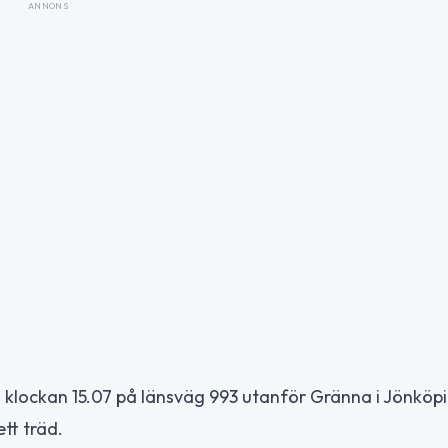
ANNONS
aj klockan 15.07 på länsväg 993 utanför Gränna i Jönköp
tt träd.