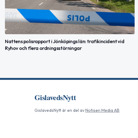
Nattens polisrapport i Jönköpings län: trafikincident vid
Ryhov och flera ordningsstörningar
GislavedsNytt
GislavedsNytt
är en del av
Notisen Media AB