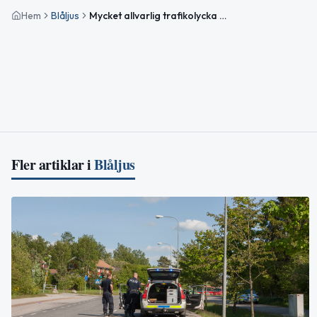
Hem
Blåljus
Mycket allvarlig trafikolycka utanför Gränna – bil började brinna
Fler artiklar i
Blåljus