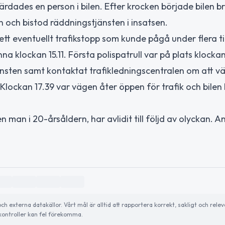
rdades en person i bilen. Efter krocken började bilen br
en och bistod räddningstjänsten i insatsen.
ett eventuellt trafikstopp som kunde pågå under flera 
nna klockan 15.11. Första polispatrull var på plats klocka
jänsten samt kontaktat trafikledningscentralen om att v
Klockan 17.39 var vägen åter öppen för trafik och bile
 man i 20-årsåldern, har avlidit till följd av olyckan. A
externa datakällor. Vårt mål är alltid att rapportera korrekt, sakligt och relev
ontroller kan fel förekomma.