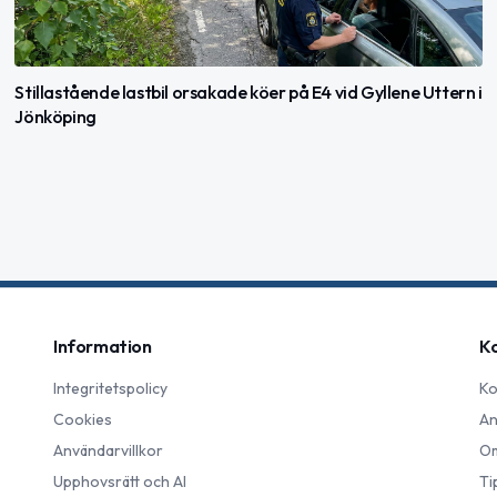
Stillastående lastbil orsakade köer på E4 vid Gyllene Uttern i
Jönköping
Information
K
Integritetspolicy
Ko
Cookies
An
Användarvillkor
Om
Upphovsrätt och AI
Ti