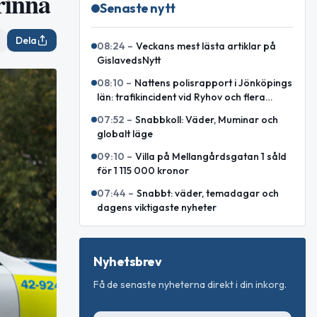
rinna
Senaste nytt
Dela
08:24
–
Veckans mest lästa artiklar på
GislavedsNytt
08:10
–
Nattens polisrapport i Jönköpings
län: trafikincident vid Ryhov och flera
ordningsstörningar
07:52
–
Snabbkoll: Väder, Muminar och
globalt läge
09:10
–
Villa på Mellangårdsgatan 1 såld
för 1 115 000 kronor
07:44
–
Snabbt: väder, temadagar och
dagens viktigaste nyheter
Nyhetsbrev
Få de senaste nyheterna direkt i din inkorg.