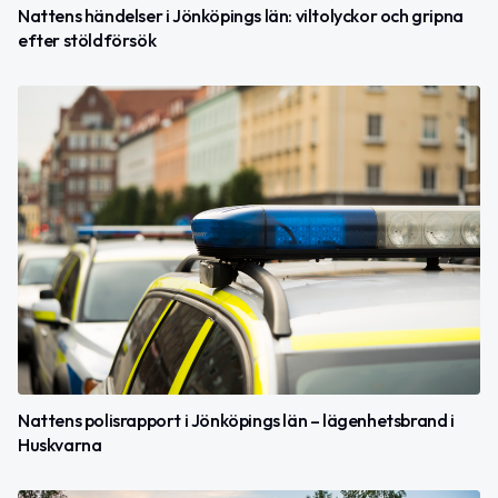
Nattens händelser i Jönköpings län: viltolyckor och gripna
efter stöldförsök
Nattens polisrapport i Jönköpings län – lägenhetsbrand i
Huskvarna