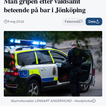
Man gripen efter våldsamt
beteende på bar i Jönköping
9 maj 2026
Felanmäl
Dela
Illustrationsbild: LENNART ANGERMUND - Mostphotos