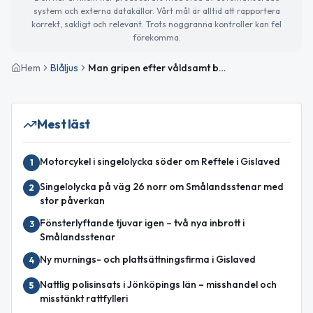
system och externa datakällor. Vårt mål är alltid att rapportera
korrekt, sakligt och relevant. Trots noggranna kontroller kan fel
förekomma.
Hem
Blåljus
Man gripen efter våldsamt beteende på bar i Jönköping
Mest läst
Motorcykel i singelolycka söder om Reftele i Gislaved
1
Singelolycka på väg 26 norr om Smålandsstenar med
2
stor påverkan
Fönsterlyftande tjuvar igen – två nya inbrott i
3
Smålandsstenar
Ny murnings- och plattsättningsfirma i Gislaved
4
Nattlig polisinsats i Jönköpings län – misshandel och
5
misstänkt rattfylleri