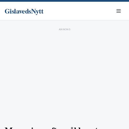
GislavedsNytt
ANNONS