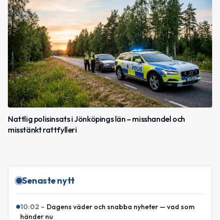
Nattlig polisinsats i Jönköpings län – misshandel och
misstänkt rattfylleri
Senaste nytt
10:02
–
Dagens väder och snabba nyheter — vad som
händer nu