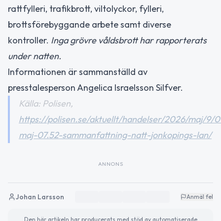
rattfylleri, trafikbrott, viltolyckor, fylleri,
brottsförebyggande arbete samt diverse
kontroller.
Inga grövre våldsbrott har rapporterats
under natten.
Informationen är sammanställd av
presstalesperson Angelica Israelsson Silfver.
Källa: Polisen,
https://polisen.se/aktuellt/handelser/2026/maj/9/0
maj-07.52-sammanfattning-natt-jonkopings-lan/
ANNONS
Johan Larsson
Anmäl fel
Den här artikeln har producerats med stöd av automatiserade