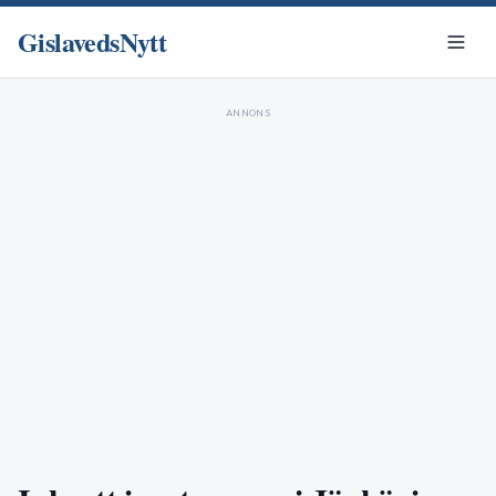
GislavedsNytt
ANNONS