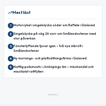
Mest läst
Motorcykel i singelolycka söder om Reftele i Gislaved
1
Singelolycka på väg 26 norr om Smålandsstenar med
2
stor påverkan
Fönsterlyftande tjuvar igen – två nya inbrott i
3
Smålandsstenar
Ny murnings- och plattsättningsfirma i Gislaved
4
Nattlig polisinsats i Jönköpings län – misshandel och
5
misstänkt rattfylleri
ANNONS