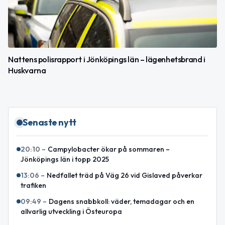
Nattens polisrapport i Jönköpings län – lägenhetsbrand i
Huskvarna
Senaste nytt
20:10
–
Campylobacter ökar på sommaren –
Jönköpings län i topp 2025
13:06
–
Nedfallet träd på Väg 26 vid Gislaved påverkar
trafiken
09:49
–
Dagens snabbkoll: väder, temadagar och en
allvarlig utveckling i Östeuropa