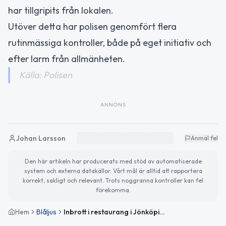
har tillgripits från lokalen.
Utöver detta har polisen genomfört flera
rutinmässiga kontroller, både på eget initiativ och
efter larm från allmänheten.
Källa: Polisen
ANNONS
Johan Larsson
Anmäl fel
Den här artikeln har producerats med stöd av automatiserade
system och externa datakällor. Vårt mål är alltid att rapportera
korrekt, sakligt och relevant. Trots noggranna kontroller kan fel
förekomma.
Hem
Blåljus
Inbrott i restaurang i Jönköping under natten