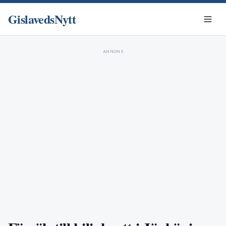
GislavedsNytt
ANNONS