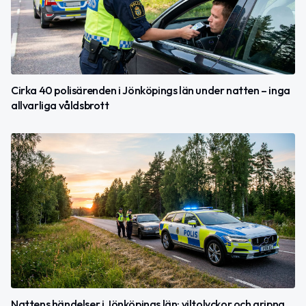
Cirka 40 polisärenden i Jönköpings län under natten – inga
allvarliga våldsbrott
Nattens händelser i Jönköpings län: viltolyckor och gripna