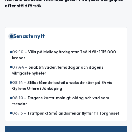
efter stöldförsök
Senaste nytt
09:10
–
Villa på Mellangårdsgatan 1 såld för 1 115 000
kronor
07:44
–
Snabbt: väder, temadagar och dagens
viktigaste nyheter
08:14
–
Stillastående lastbil orsakade köer på E4 vid
Gyllene Uttern i Jönköping
08:10
–
Dagens korta: molnigt, öldag och vad som
trendar
06:15
–
Träffpunkt Smålandsstenar flyttar till Torghuset