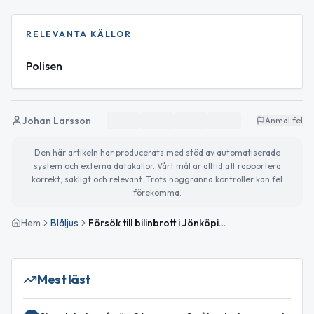
RELEVANTA KÄLLOR
Polisen
Johan Larsson
Anmäl fel
Den här artikeln har producerats med stöd av automatiserade
system och externa datakällor. Vårt mål är alltid att rapportera
korrekt, sakligt och relevant. Trots noggranna kontroller kan fel
förekomma.
Hem
Blåljus
Försök till bilinbrott i Jönköping – inga större händelser i Jönköpings län under natten
Mest läst