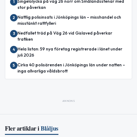
Singelolycka på väg 26 norr om Smålandsstenar med
1
stor påverkan
Nattlig polisinsats i Jönköpings län – misshandel och
2
misstänkt rattfylleri
Nedfallet träd på Väg 26 vid Gislaved påverkar
3
trafiken
Hela listan: 59 nya företag registrerade i länet under
4
juli 2026
Cirka 40 polisärenden i Jönköpings län under natten –
5
inga allvarliga våldsbrott
ANNONS
Fler artiklar i
Blåljus